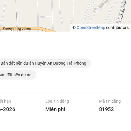
©
OpenStreetMap
contributors.
Bán đất nền dự án Huyện An Dương, Hải Phòng
Bán đất nền dự án
ết hạn
Loại tin đăng
Mã tin đăng
6-2026
Miễn phí
81952