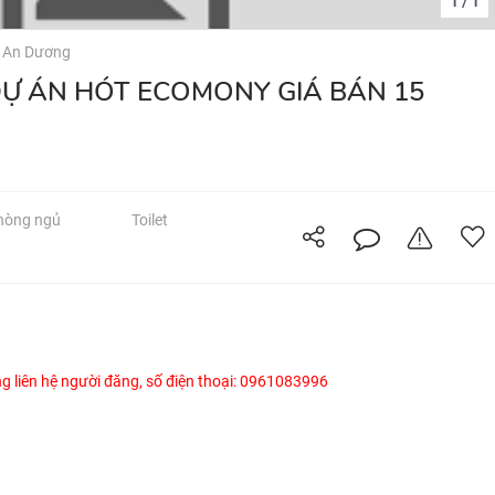
1
1
/
 An Dương
hòng ngủ
Toilet
òng liên hệ người đăng, số điện thoại: 0961083996