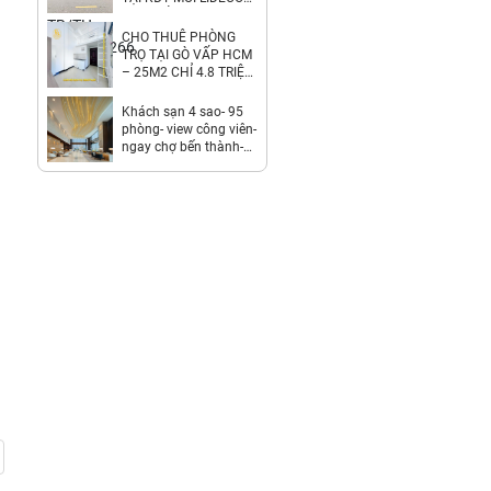
THỊ TRẤN TRẠM TRÔI.
6.8TR/TH.
CHO THUÊ PHÒNG
LH:0971928881
TRỌ TẠI GÒ VẤP HCM
– 25M2 CHỈ 4.8 TRIỆU
/ THÁNG.
LH:0359203979.
Khách sạn 4 sao- 95
phòng- view công viên-
ngay chợ bến thành-
2,7 tỷ/th