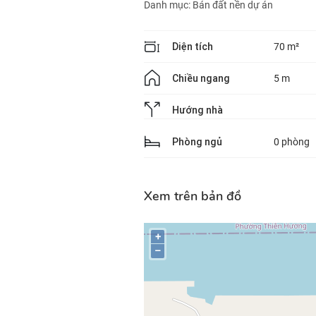
Danh mục:
Bán đất nền dự án
Diện tích
70 m²
Chiều ngang
5 m
Hướng nhà
Phòng ngủ
0 phòng
Xem trên bản đồ
+
–