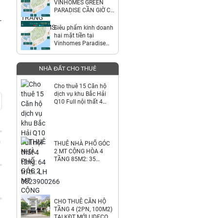
VINHOMES GREEN
PARADISE CẦN GIỜ CƠ
HỘI SỞ HỮU CĂN ĐẸP
-
NGHỈ DƯỠNG & ĐẦU
Siêu phẩm kinh doanh
TƯ TẠI PHÂN KHU
hai mặt tiền tại
Vinhomes Paradise
Cần Giờ
NHÀ ĐẤT CHO THUÊ
Cho thuê 15 Căn hộ
dịch vụ khu Bắc Hải
Q10 Full nội thất 4
tầng: 64 tr/th. LH
0823900266
0
THUÊ NHÀ PHỐ GÓC
2 MT CỘNG HÒA 4
TẦNG 85M2: 35
TR/TH. 0823900266
CHO THUÊ CĂN HỘ
TẦNG 4 (2PN, 100M2)
TẠI KĐT MỚI LIDECO