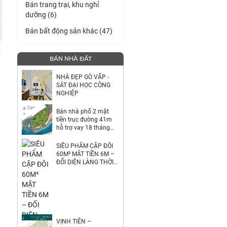
Bán trang trại, khu nghỉ
dưỡng (6)
Bán bất động sản khác (47)
BÁN NHÀ ĐẤT
NHÀ ĐẸP GÒ VẤP -
SÁT ĐẠI HỌC CÔNG
NGHIỆP
Bán nhà phố 2 mặt
tiền trục đường 41m
hỗ trợ vay 18 tháng
0%
SIÊU PHẨM CẶP ĐÔI
60M² MẶT TIỀN 6M –
ĐỐI DIỆN LÀNG THỜI
TRANG VINHOEMS
HÓC MÔN
VỊNH TIÊN –