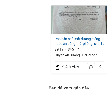
rao bán nhà mặt đường máng
nước an đồng - hải phòng- sinh lời
ngay
39 Tỷ
345 m²
·
Huyện An Dương
,
Hải Phòng
Khánh View
Bạn đã xem gần đây