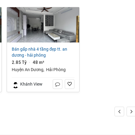
bán gấp nhà 4 tầng đẹp tt. an
dương - hải phỏng
2.85 Tỷ
48 m²
·
Huyện An Dương
,
Hải Phòng
Khánh View