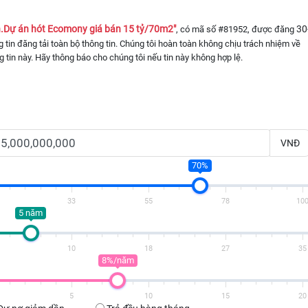
ền.Dự án hót Ecomony giá bán 15 tỷ/70m2"
30
, có mã số #81952, được đăng
ng tin đăng tải toàn bộ thông tin. Chúng tôi hoàn toàn không chịu trách nhiệm về
g tin này. Hãy thông báo cho chúng tôi nếu tin này không hợp lệ.
VNĐ
70%
33
55
78
10
5 năm
10
18
27
35
8%/năm
5
10
15
20