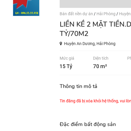
Bán đất nền dự án
/
Hải Phòng
/
Huyện
LIỀN KỀ 2 MẶT TIỀN.DỰ ÁN HÓT ECOMONY GIÁ BÁN 15
TỶ/70M2
Huyện An Dương, Hải Phòng
Mức giá
Diện tích
P
15 Tỷ
70 m²
Thông tin mô tả
Tin đăng đã bị xóa khỏi hệ thống, vui l
Đặc điểm bất động sản