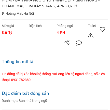
HIẾM! - BÁN NHÀ NGÕ Ô TÔ THỊNH LIỆT - GIẢI PHÓNG -
HOÀNG MAI, 33M XÂY 5 TẦNG, 4PN, 8,6 TỶ
Hoàng Mai, Hà Nội
Mức giá
Diện tích
Phòng ngủ
Toilet
8.6 Tỷ
4 PN
Thông tin mô tả
Tin đăng đã bị xóa khỏi hệ thống, vui lòng liên hệ người đăng, số điện
thoại: 0931782389
Đặc điểm bất động sản
Danh mục:
Bán nhà trong ngõ