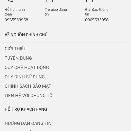
Hỗ trợ thanh
Trợ giúp đăng
Giải đáp thông
toán
tin
tin
0965533958
0965533958
VỀ NGUỒN CHÍNH CHỦ
GIỚI THIỆU
TUYỂN DỤNG
QUY CHẾ HOẠT ĐỘNG
QUY ĐỊNH SỬ DỤNG
CHÍNH SÁCH BẢO MẬT
LIÊN HỆ VỚI CHÚNG TÔI
HỖ TRỢ KHÁCH HÀNG
HƯỚNG DẪN ĐĂNG TIN