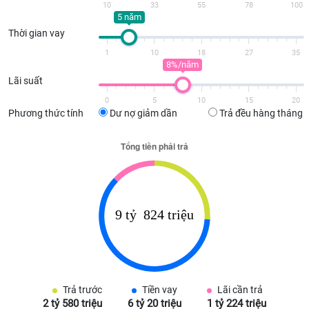
10
33
55
78
100
5 năm
Thời gian vay
1
10
18
27
35
8%/năm
Lãi suất
0
5
10
15
20
Phương thức tính
Dư nợ giảm dần
Trả đều hàng tháng
Trả trước
Tiền vay
Lãi cần trả
2 tỷ 580 triệu
6 tỷ 20 triệu
1 tỷ 224 triệu