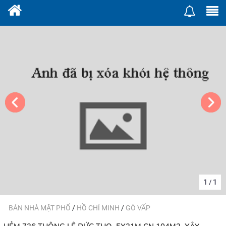
1
1
/
BÁN NHÀ MẶT PHỐ
/
HỒ CHÍ MINH
/
GÒ VẤP