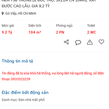
HẺM 736 THÔNG LÊ ĐỨC THỌ, 5X21M CN 104M2. XÂY
ĐƯỢC CAO LẦU. GIÁ 9,2 TỶ
Gò Vấp, Hồ Chí Minh
Mức giá
Diện tích
Phòng ngủ
Toilet
9.2 Tỷ
104 m²
2 PN
2 WC
Thông tin mô tả
Tin đăng đã bị xóa khỏi hệ thống, vui lòng liên hệ người đăng, số điện
thoại: 0933523239
Đặc điểm bất động sản
Danh mục:
Bán nhà mặt phố