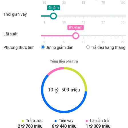
10
33
55
78
100
5 năm
Thời gian vay
1
10
18
27
35
8%/năm
Lãi suất
0
5
10
15
20
Phương thức tính
Dư nợ giảm dần
Trả đều hàng tháng
Trả trước
Tiền vay
Lãi cần trả
2 tỷ 760 triệu
6 tỷ 440 triệu
1 tỷ 309 triệu