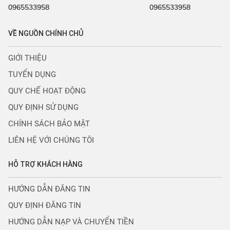
0965533958
0965533958
VỀ NGUỒN CHÍNH CHỦ
GIỚI THIỆU
TUYỂN DỤNG
QUY CHẾ HOẠT ĐỘNG
QUY ĐỊNH SỬ DỤNG
CHÍNH SÁCH BẢO MẬT
LIÊN HỆ VỚI CHÚNG TÔI
HỖ TRỢ KHÁCH HÀNG
HƯỚNG DẪN ĐĂNG TIN
QUY ĐỊNH ĐĂNG TIN
HƯỚNG DẪN NẠP VÀ CHUYỂN TIỀN