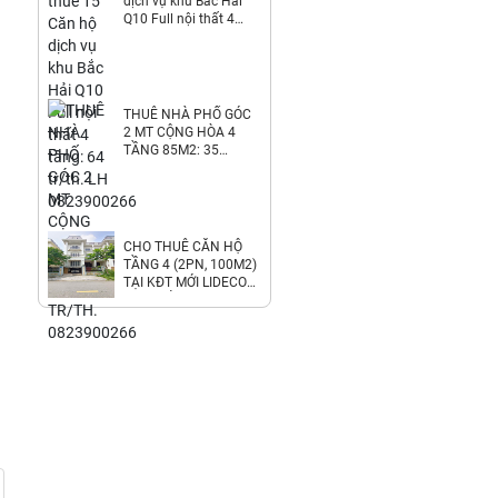
dịch vụ khu Bắc Hải
Q10 Full nội thất 4
tầng: 64 tr/th. LH
0823900266
THUÊ NHÀ PHỐ GÓC
2 MT CỘNG HÒA 4
TẦNG 85M2: 35
TR/TH. 0823900266
CHO THUÊ CĂN HỘ
TẦNG 4 (2PN, 100M2)
TẠI KĐT MỚI LIDECO
THỊ TRẤN TRẠM TRÔI.
6.8TR/TH.
LH:0971928881