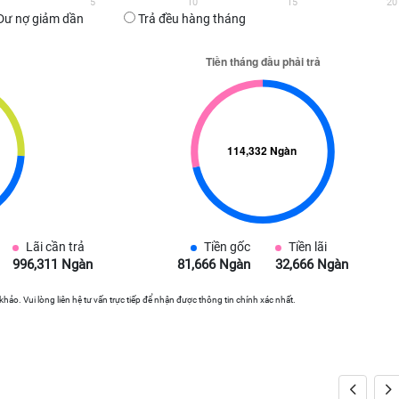
5
10
15
20
Dư nợ giảm dần
Trả đều hàng tháng
Lãi cần trả
Tiền gốc
Tiền lãi
996,311 Ngàn
81,666 Ngàn
32,666 Ngàn
 khảo. Vui lòng liên hệ tư vấn trực tiếp để nhận được thông tin chính xác nhất.