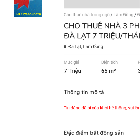
Cho thuê nhà trong ngõ
/
Lâm Đồng
/
Đ
CHO THUÊ NHÀ 3 PHÒNG HOÀNG HOA THÁM PHƯỜNG 10
ĐÀ LẠT 7 TRIỆU/TH
Đà Lạt, Lâm Đồng
Mức giá
Diện tích
7 Triệu
65 m²
Thông tin mô tả
Tin đăng đã bị xóa khỏi hệ thống, vui l
Đặc điểm bất động sản