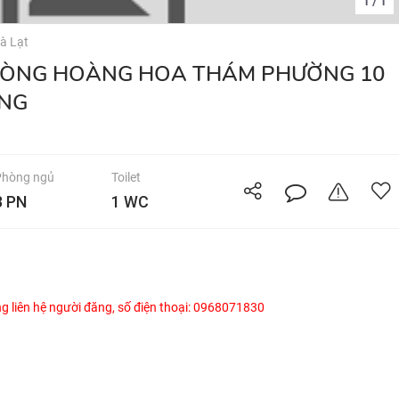
1
1
/
à Lạt
ÁNG
Phòng ngủ
Toilet
3 PN
1 WC
òng liên hệ người đăng, số điện thoại: 0968071830