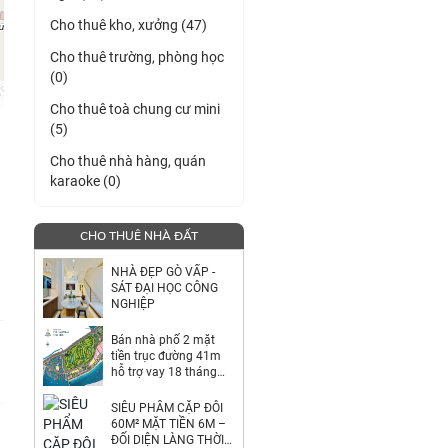
Cho thuê kho, xưởng (47)
Cho thuê trường, phòng học
(0)
Cho thuê toà chung cư mini
(5)
Cho thuê nhà hàng, quán
karaoke (0)
CHO THUÊ NHÀ ĐẤT
NHÀ ĐẸP GÒ VẤP -
SÁT ĐẠI HỌC CÔNG
NGHIỆP
Bán nhà phố 2 mặt
tiền trục đường 41m
hỗ trợ vay 18 tháng
0%
SIÊU PHẨM CẶP ĐÔI
60M² MẶT TIỀN 6M –
ĐỐI DIỆN LÀNG THỜI