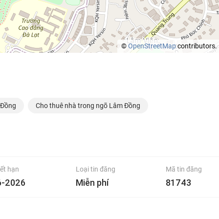
©
OpenStreetMap
contributors.
 Đồng
Cho thuê nhà trong ngõ Lâm Đồng
ết hạn
Loại tin đăng
Mã tin đăng
6-2026
Miễn phí
81743