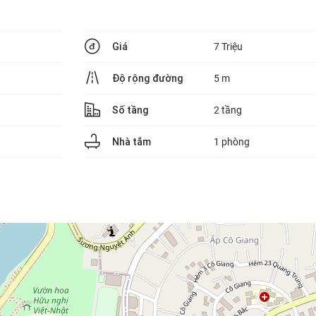
Giá
7 Triệu
Độ rộng đường
5 m
Số tầng
2 tầng
Nhà tắm
1 phòng