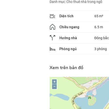
Danh mục:
Cho thuê nhà trong ngõ
Diện tích
65 m²
Chiều ngang
6.5 m
Hướng nhà
Đông bắc
Phòng ngủ
3 phòng
Xem trên bản đồ
+
–