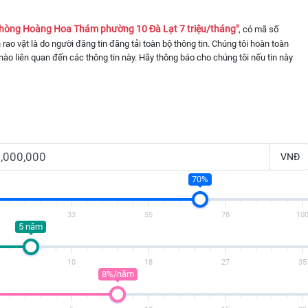
phòng Hoàng Hoa Thám phường 10 Đà Lạt 7 triệu/tháng"
, có mã số
n rao vặt là do người đăng tin đăng tải toàn bộ thông tin. Chúng tôi hoàn toàn
nào liên quan đến các thông tin này. Hãy thông báo cho chúng tôi nếu tin này
VNĐ
70%
33
55
78
10
5 năm
10
18
27
35
8%/năm