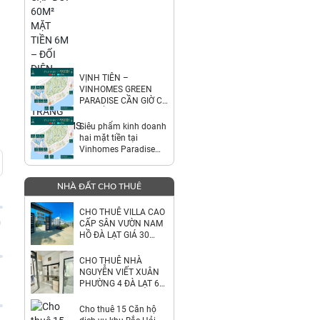
TRANG VINHOEMS
HÓC MÔN
VỊNH TIÊN –
VINHOMES GREEN
PARADISE CẦN GIỜ CƠ
HỘI SỞ HỮU CĂN ĐẸP
NGHỈ DƯỠNG & ĐẦU
Siêu phẩm kinh doanh
TƯ TẠI PHÂN KHU
hai mặt tiền tại
Vinhomes Paradise
Cần Giờ
NHÀ ĐẤT CHO THUÊ
CHO THUÊ VILLA CAO
CẤP SÂN VƯỜN NAM
0
HỒ ĐÀ LẠT GIÁ 30
TRIỆU
CHO THUÊ NHÀ
NGUYỄN VIẾT XUÂN
PHƯỜNG 4 ĐÀ LẠT 6
TRIỆU
Cho thuê 15 Căn hộ