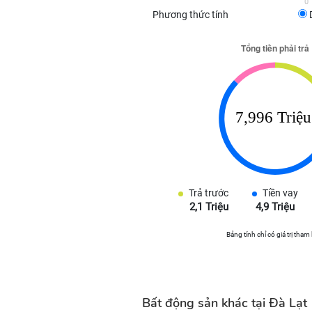
0
Phương thức tính
Trả trước
Tiền vay
2,1 Triệu
4,9 Triệu
Bảng tính chỉ có giá trị tham
Bất động sản khác tại Đà Lạt