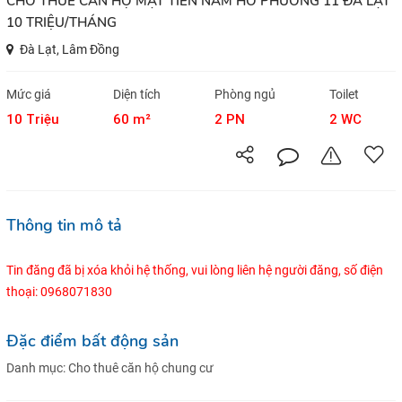
CHO THUÊ CĂN HỘ MẶT TIỀN NAM HỒ PHƯỜNG 11 ĐÀ LẠT
10 TRIỆU/THÁNG
Đà Lạt, Lâm Đồng
Mức giá
Diện tích
Phòng ngủ
Toilet
10 Triệu
60 m²
2 PN
2 WC
Thông tin mô tả
Tin đăng đã bị xóa khỏi hệ thống, vui lòng liên hệ người đăng, số điện
thoại: 0968071830
Đặc điểm bất động sản
Danh mục:
Cho thuê căn hộ chung cư