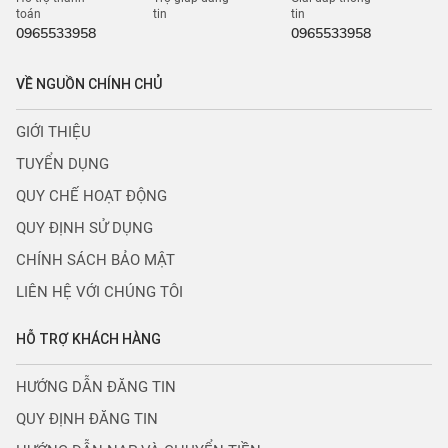
toán
tin
tin
0965533958
0965533958
VỀ NGUỒN CHÍNH CHỦ
GIỚI THIỆU
TUYỂN DỤNG
QUY CHẾ HOẠT ĐỘNG
QUY ĐỊNH SỬ DỤNG
CHÍNH SÁCH BẢO MẬT
LIÊN HỆ VỚI CHÚNG TÔI
HỖ TRỢ KHÁCH HÀNG
HƯỚNG DẪN ĐĂNG TIN
QUY ĐỊNH ĐĂNG TIN