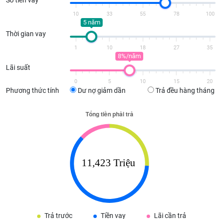
10
33
55
78
100
5 năm
Thời gian vay
1
10
18
27
35
8%/năm
Lãi suất
0
5
10
15
20
Phương thức tính
Dư nợ giảm dần
Trả đều hàng tháng
Trả trước
Tiền vay
Lãi cần trả