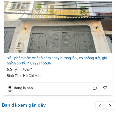
siêu phẩm hẻm xe ô tô nằm ngay hương lộ 2, có phòng trệt, giá
nhỉnh 6,x tỷ. lh:0922146536
6.5 Tỷ
70 m²
·
Bình Tân
,
Hồ Chí Minh
dang la ban
Bạn đã xem gần đây