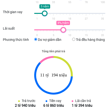
10
33
55
78
100
5 năm
Thời gian vay
1
10
18
27
35
8%/năm
Lãi suất
0
5
10
15
20
Phương thức tính
Dư nợ giảm dần
Trả đều hàng tháng
Trả trước
Tiền vay
Lãi cần trả
2 tỷ 940 triệu
6 tỷ 860 triệu
1 tỷ 394 triệu