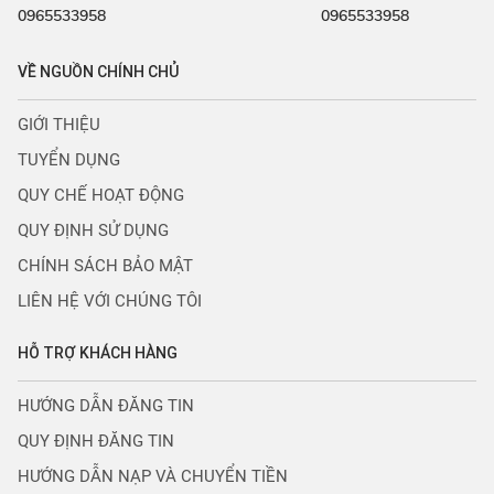
0965533958
0965533958
VỀ NGUỒN CHÍNH CHỦ
GIỚI THIỆU
TUYỂN DỤNG
QUY CHẾ HOẠT ĐỘNG
QUY ĐỊNH SỬ DỤNG
CHÍNH SÁCH BẢO MẬT
LIÊN HỆ VỚI CHÚNG TÔI
HỖ TRỢ KHÁCH HÀNG
HƯỚNG DẪN ĐĂNG TIN
QUY ĐỊNH ĐĂNG TIN
HƯỚNG DẪN NẠP VÀ CHUYỂN TIỀN