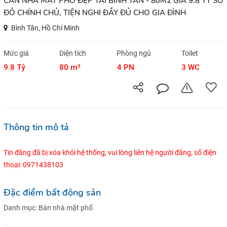
CĂN NHÀ MẶT PHỐ ĐẸP TẠI BÌNH TÂN - 80M2 GIÁ 9.8 TỶ SỔ
ĐỎ CHÍNH CHỦ, TIỆN NGHI ĐẦY ĐỦ CHO GIA ĐÌNH
Bình Tân, Hồ Chí Minh
Mức giá
Diện tích
Phòng ngủ
Toilet
9.8 Tỷ
80 m²
4 PN
3 WC
Thông tin mô tả
Tin đăng đã bị xóa khỏi hệ thống, vui lòng liên hệ người đăng, số điện
thoại: 0971438103
Đặc điểm bất động sản
Danh mục:
Bán nhà mặt phố