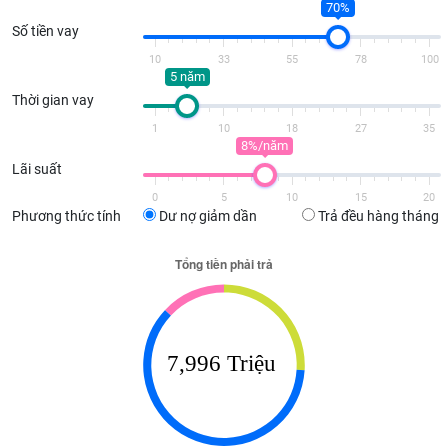
70%
Số tiền vay
10
33
55
78
100
5 năm
Thời gian vay
1
10
18
27
35
8%/năm
Lãi suất
0
5
10
15
20
Phương thức tính
Dư nợ giảm dần
Trả đều hàng tháng