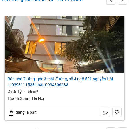
bán nhà 7 tầng, góc 3 mặt đường, số 4 ngõ 521 nguyễn trãi.
lh:0393111533 hoặc 0934306688.
27.5 Tỷ
56 m²
·
Thanh Xuân
,
Hà Nội
dang la ban