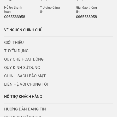
Hỗ trợ thanh
Trợ giúp đăng
Giải đáp thông
toán
tin
tin
0965533958
0965533958
VỀ NGUỒN CHÍNH CHỦ
GIỚI THIỆU
TUYỂN DỤNG
QUY CHẾ HOẠT ĐỘNG
QUY ĐỊNH SỬ DỤNG
CHÍNH SÁCH BẢO MẬT
LIÊN HỆ VỚI CHÚNG TÔI
HỖ TRỢ KHÁCH HÀNG
HƯỚNG DẪN ĐĂNG TIN