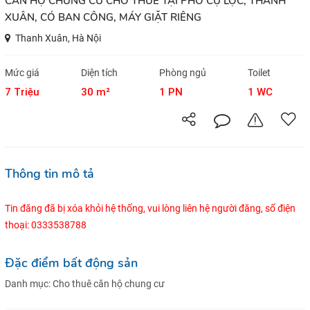
CĂN HỘ CHUNG CƯ CHO THUÊ TẠI PHỐ CỰ LỘC, THANH
XUÂN, CÓ BAN CÔNG, MÁY GIẶT RIÊNG
Thanh Xuân, Hà Nội
Mức giá
Diện tích
Phòng ngủ
Toilet
7 Triệu
30 m²
1 PN
1 WC
Thông tin mô tả
Tin đăng đã bị xóa khỏi hệ thống, vui lòng liên hệ người đăng, số điện
thoại: 0333538788
Đặc điểm bất động sản
Danh mục:
Cho thuê căn hộ chung cư