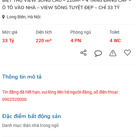
BIỆT THỰ VIEW SÔNG CẦU – 220M² – 4 TẦNG ĐẲNG CẤP –
Ô TÔ VÀO NHÀ – VIEW SÔNG TUYỆT ĐẸP – CHỈ 33 TỶ
Long Biên, Hà Nội
Mức giá
Diện tích
Phòng ngủ
Toilet
33 Tỷ
220 m²
4 PN
4 WC
Thông tin mô tả
Tin đăng đã hết hạn, vui lòng liên hệ người đăng, số điện thoại :
0902520000
Đặc điểm bất động sản
Danh mục:
Bán nhà trong ngõ