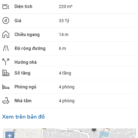
Diện tích
220 m²
Giá
33 Tỷ
Chiều ngang
14 m
Độ rộng đường
6 m
Hướng nhà
Số tầng
4 tầng
Phòng ngủ
4 phòng
Nhà tắm
4 phòng
Xem trên bản đồ
+