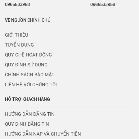
0965533958
0965533958
VỀ NGUỒN CHÍNH CHỦ
GIỚI THIỆU
TUYỂN DỤNG
QUY CHẾ HOẠT ĐỘNG
QUY ĐỊNH SỬ DỤNG
CHÍNH SÁCH BẢO MẬT
LIÊN HỆ VỚI CHÚNG TÔI
HỖ TRỢ KHÁCH HÀNG
HƯỚNG DẪN ĐĂNG TIN
QUY ĐỊNH ĐĂNG TIN
HƯỚNG DẪN NẠP VÀ CHUYỂN TIỀN