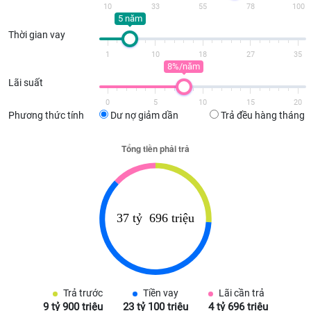
10
33
55
78
100
5 năm
Thời gian vay
1
10
18
27
35
8%/năm
Lãi suất
0
5
10
15
20
Phương thức tính
Dư nợ giảm dần
Trả đều hàng tháng
Trả trước
Tiền vay
Lãi cần trả
9 tỷ 900 triệu
23 tỷ 100 triệu
4 tỷ 696 triệu