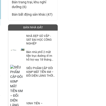
Bán trang trại, khu nghỉ
dưỡng (6)
Bán bất động sản khác (47)
BÁN NHÀ ĐẤT
NHÀ ĐẸP GÒ VẤP -
SÁT ĐẠI HỌC CÔNG
NGHIỆP
Bán nhà phố 2 mặt
tiền trục đường 41m
hỗ trợ vay 18 tháng
0%
SIÊU PHẨM CẶP ĐÔI
60M² MẶT TIỀN 6M –
ĐỐI DIỆN LÀNG THỜI
TRANG VINHOEMS
HÓC MÔN
VỊNH TIÊN –