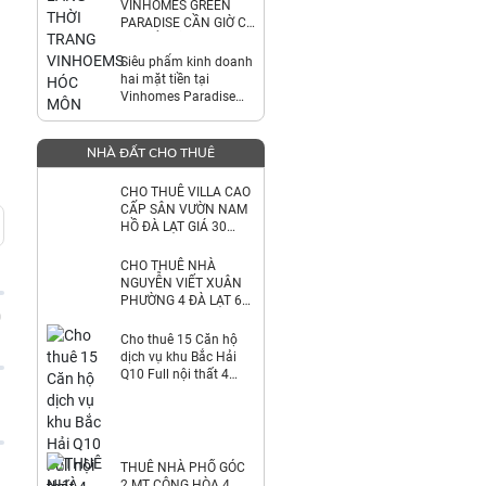
VINHOMES GREEN
PARADISE CẦN GIỜ CƠ
HỘI SỞ HỮU CĂN ĐẸP
NGHỈ DƯỠNG & ĐẦU
Siêu phẩm kinh doanh
TƯ TẠI PHÂN KHU
hai mặt tiền tại
Vinhomes Paradise
Cần Giờ
NHÀ ĐẤT CHO THUÊ
CHO THUÊ VILLA CAO
CẤP SÂN VƯỜN NAM
HỒ ĐÀ LẠT GIÁ 30
TRIỆU
CHO THUÊ NHÀ
NGUYỄN VIẾT XUÂN
PHƯỜNG 4 ĐÀ LẠT 6
TRIỆU
0
Cho thuê 15 Căn hộ
dịch vụ khu Bắc Hải
Q10 Full nội thất 4
tầng: 64 tr/th. LH
0823900266
THUÊ NHÀ PHỐ GÓC
2 MT CỘNG HÒA 4