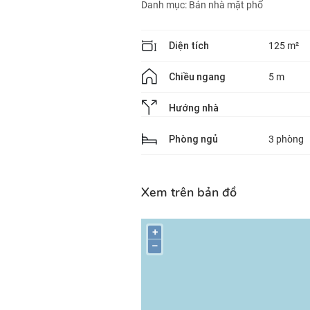
Danh mục:
Bán nhà mặt phố
Diện tích
125 m²
Chiều ngang
5 m
Hướng nhà
Phòng ngủ
3 phòng
Xem trên bản đồ
+
–