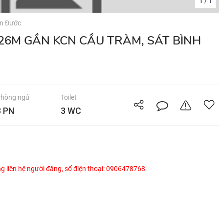
1
1
/
n Đước
hòng ngủ
Toilet
3 PN
3 WC
òng liên hệ người đăng, số điện thoại: 0906478768