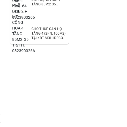
TẦNG 85M2: 35
TR/TH. 0823900266
CHO THUÊ CĂN HỘ
TẦNG 4 (2PN, 100M2)
TẠI KĐT MỚI LIDECO
THỊ TRẤN TRẠM TRÔI.
6.8TR/TH.
LH:0971928881