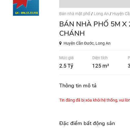
Bán nhà mặt phố
/
Long An
/
Huyện Cầ
BÁN NHÀ PHỐ 5M X 26M GẦN KCN CẦU TRÀM, SÁT BÌNH
CHÁNH
Huyện Cần Đước, Long An
Mức giá
Diện tích
P
2.5 Tỷ
125 m²
Thông tin mô tả
Tin đăng đã bị xóa khỏi hệ thống, vui l
Đặc điểm bất động sản