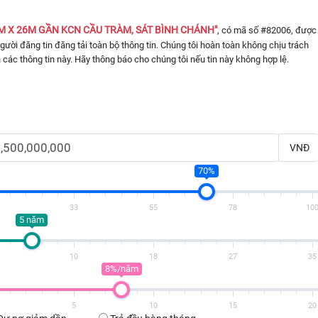
M X 26M GẦN KCN CẦU TRÀM, SÁT BÌNH CHÁNH"
, có mã số #82006, được
 người đăng tin đăng tải toàn bộ thông tin. Chúng tôi hoàn toàn không chịu trách
 các thông tin này. Hãy thông báo cho chúng tôi nếu tin này không hợp lệ.
VNĐ
70%
33
55
78
10
5 năm
10
18
27
35
8%/năm
5
10
15
20