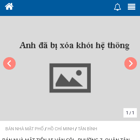
1
1
/
BÁN NHÀ MẶT PHỐ
/
HỒ CHÍ MINH
/
TÂN BÌNH