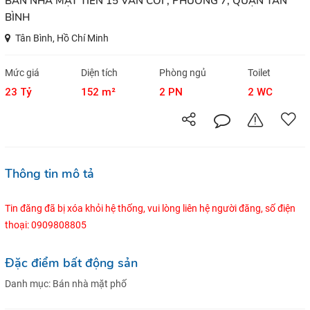
BÁN NHÀ MẶT TIỀN 15 VÂN CÔI , PHƯỜNG 7, QUẬN TÂN
BÌNH
Tân Bình, Hồ Chí Minh
Mức giá
Diện tích
Phòng ngủ
Toilet
23 Tỷ
152 m²
2 PN
2 WC
Thông tin mô tả
Tin đăng đã bị xóa khỏi hệ thống, vui lòng liên hệ người đăng, số điện
thoại: 0909808805
Đặc điểm bất động sản
Danh mục:
Bán nhà mặt phố