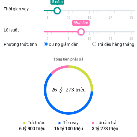
5 năm
Thời gian vay
1
10
18
27
35
8%/năm
Lãi suất
0
5
10
15
20
Phương thức tính
Dư nợ giảm dần
Trả đều hàng tháng
Trả trước
Tiền vay
Lãi cần trả
6 tỷ 900 triệu
16 tỷ 100 triệu
3 tỷ 273 triệu