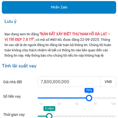
Nhắn Zalo
Lưu ý
"BÁN ĐẤT XÂY BIỆT THỰ NAM HỒ ĐÀ LẠT –
Bạn đang xem tin đăng
VỊ TRÍ ĐẸP 7.8 TỶ"
22-09-2025
, có mã số #80140, được đăng
. Thông
tin rao vặt là do người đăng tin đăng tải toàn bộ thông tin. Chúng tôi hoàn
toàn không chịu trách nhiệm về bất cứ thông tin nào liên quan đến các
thông tin này. Hãy thông báo cho chúng tôi nếu tin này không hợp lệ.
Tính lãi suất vay
VNĐ
Giá nhà đất
70%
Số tiền vay
10
33
55
78
100
5 năm
Thời gian vay