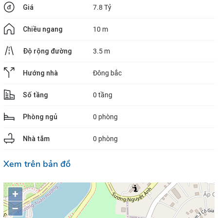
Giá
7.8 Tỷ
Chiều ngang
10 m
Độ rộng đường
3.5 m
Hướng nhà
Đông bắc
Số tầng
0 tầng
Phòng ngủ
0 phòng
Nhà tắm
0 phòng
Xem trên bản đồ
+
–