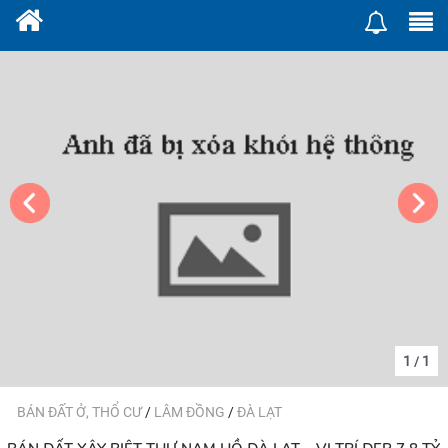
1
1
/
BÁN ĐẤT Ở, THỔ CƯ
/
LÂM ĐỒNG
/
ĐÀ LẠT