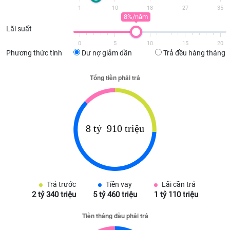
1
10
18
27
35
8%/năm
Lãi suất
0
5
10
15
20
Phương thức tính
Dư nợ giảm dần
Trả đều hàng tháng
Trả trước
Tiền vay
Lãi cần trả
2 tỷ 340 triệu
5 tỷ 460 triệu
1 tỷ 110 triệu