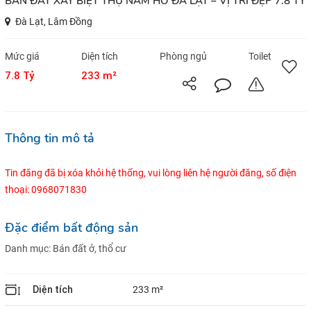
BÁN ĐẤT XÂY BIỆT THỰ NAM HỒ ĐÀ LẠT – VỊ TRÍ ĐẸP 7.8 TỶ
Đà Lạt, Lâm Đồng
Mức giá
Diện tích
Phòng ngủ
Toilet
7.8 Tỷ
233 m²
Thông tin mô tả
Tin đăng đã bị xóa khỏi hệ thống, vui lòng liên hệ người đăng, số điện
thoại: 0968071830
Đặc điểm bất động sản
Danh mục:
Bán đất ở, thổ cư
Diện tích
233 m²