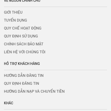
VỀ NGUỒN CHÍNH CHỦ
GIỚI THIỆU
TUYỂN DỤNG
QUY CHẾ HOẠT ĐỘNG
QUY ĐỊNH SỬ DỤNG
CHÍNH SÁCH BẢO MẬT
LIÊN HỆ VỚI CHÚNG TÔI
HỖ TRỢ KHÁCH HÀNG
HƯỚNG DẪN ĐĂNG TIN
QUY ĐỊNH ĐĂNG TIN
HƯỚNG DẪN NẠP VÀ CHUYỂN TIỀN
KHÁC