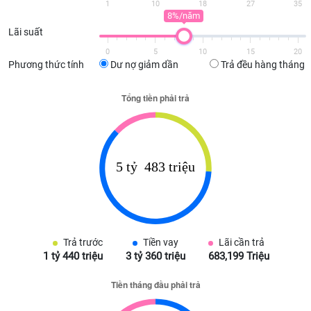
1
10
18
27
35
8%/năm
Lãi suất
0
5
10
15
20
Phương thức tính
Dư nợ giảm dần
Trả đều hàng tháng
Trả trước
Tiền vay
Lãi cần trả
1 tỷ 440 triệu
3 tỷ 360 triệu
683,199 Triệu