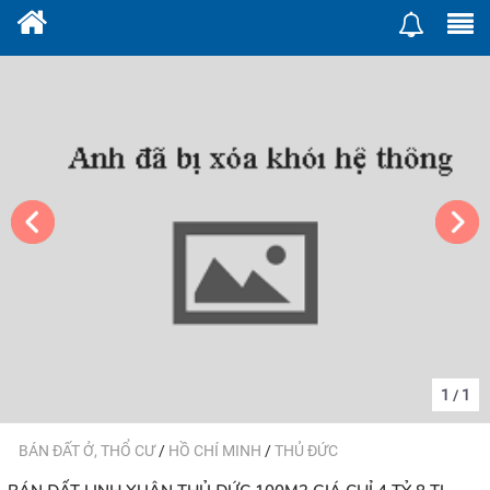
1
1
/
BÁN ĐẤT Ở, THỔ CƯ
/
HỒ CHÍ MINH
/
THỦ ĐỨC