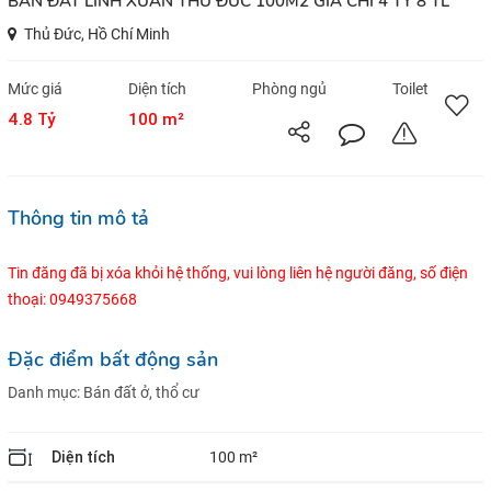
BÁN ĐẤT LINH XUÂN THỦ ĐỨC 100M2 GIÁ CHỈ 4 TỶ 8 TL
Thủ Đức, Hồ Chí Minh
Mức giá
Diện tích
Phòng ngủ
Toilet
4.8 Tỷ
100 m²
Thông tin mô tả
Tin đăng đã bị xóa khỏi hệ thống, vui lòng liên hệ người đăng, số điện
thoại: 0949375668
Đặc điểm bất động sản
Danh mục:
Bán đất ở, thổ cư
Diện tích
100 m²