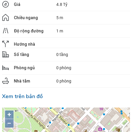
Giá
4.8 Tỷ
Chiều ngang
5 m
Độ rộng đường
1 m
Hướng nhà
Số tầng
0 tầng
Phòng ngủ
0 phòng
Nhà tắm
0 phòng
Xem trên bản đồ
+
–