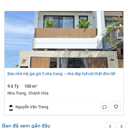
bán nhà mỹ gia gói 5 nha trang – nhà đẹp full nội thất đón tết
9.6 Tỷ
100 m²
·
Nha Trang
,
Khánh Hòa
Nguyễn Văn Trang
Bạn đã xem gần đây