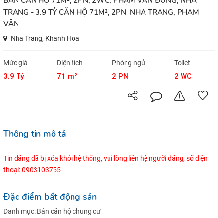
BÁN CĂN HỘ 71M², 2PN, 2WC, PHẠM VĂN ĐỒNG, NHA
TRANG - 3.9 TỶ CĂN HỘ 71M², 2PN, NHA TRANG, PHẠM
VĂN
Nha Trang, Khánh Hòa
Mức giá
Diện tích
Phòng ngủ
Toilet
3.9 Tỷ
71 m²
2 PN
2 WC
Thông tin mô tả
Tin đăng đã bị xóa khỏi hệ thống, vui lòng liên hệ người đăng, số điện
thoại: 0903103755
Đặc điểm bất động sản
Danh mục:
Bán căn hộ chung cư