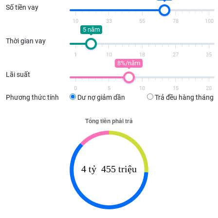
Số tiền vay
10
33
55
78
100
5 năm
Thời gian vay
1
10
18
27
35
8%/năm
Lãi suất
0
5
10
15
20
Phương thức tính
Dư nợ giảm dần
Trả đều hàng tháng