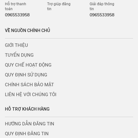
Hỗ trợ thanh
Trợ giúp đăng
Giải đáp thông
toán
tin
tin
0965533958
0965533958
VỀ NGUỒN CHÍNH CHỦ
GIỚI THIỆU
TUYỂN DỤNG
QUY CHẾ HOẠT ĐỘNG
QUY ĐỊNH SỬ DỤNG
CHÍNH SÁCH BẢO MẬT
LIÊN HỆ VỚI CHÚNG TÔI
HỖ TRỢ KHÁCH HÀNG
HƯỚNG DẪN ĐĂNG TIN
QUY ĐỊNH ĐĂNG TIN