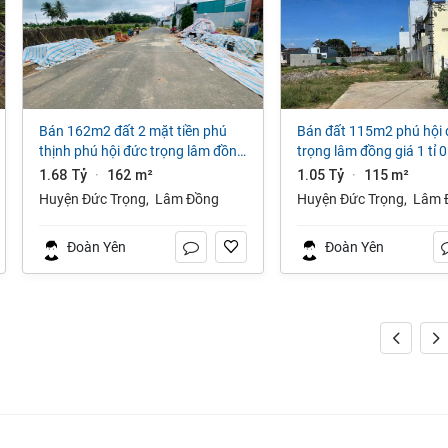
bán 162m2 đất 2 mặt tiền phú
bán đất 115m2 phú hội đức
thịnh phú hội đức trọng lâm đồng
trọng lâm đồng giá 1 tỉ 0
giá 1 tỷ 680 triệu
1.68 Tỷ
162 m²
1.05 Tỷ
115 m²
·
·
Huyện Đức Trọng
,
Lâm Đồng
Huyện Đức Trọng
,
Lâm 
Đoàn Yên
Đoàn Yên