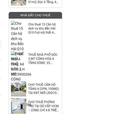
91m2, Đúc 4 Tầng, 4
Phòng Ngủ , Giá 8.5 Tỷ
thương lượng -
NHÀ ĐẤT CHO THUÊ
Cho thuê 15 Căn hộ
dịch vụ khu Bắc Hải
Q10 Full nội thất 4
tầng: 64 tr/th. LH
0823900266
THUÊ NHÀ PHỐ GÓC
2 MT CỘNG HÒA 4
TẦNG 85M2: 35
0
TR/TH. 0823900266
CHO THUÊ CĂN HỘ
TẦNG 4 (2PN, 100M2)
TẠI KĐT MỚI LIDECO
THỊ TRẤN TRẠM TRÔI.
6.8TR/TH.
CHO THUÊ PHÒNG
LH:0971928881
TRỌ TẠI GÒ VẤP HCM
– 25M2 CHỈ 4.8 TRIỆU