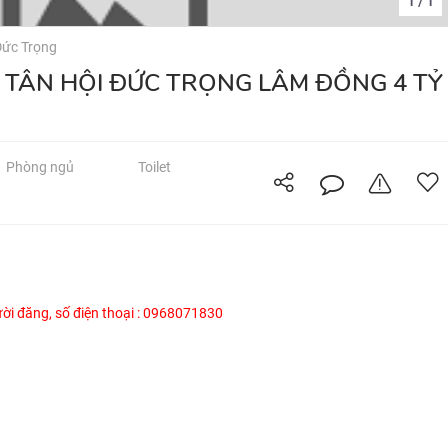
1
1
/
ức Trọng
Ã TÂN HỘI ĐỨC TRỌNG LÂM ĐỒNG 4 TỶ
Phòng ngủ
Toilet
gười đăng, số điện thoại : 0968071830