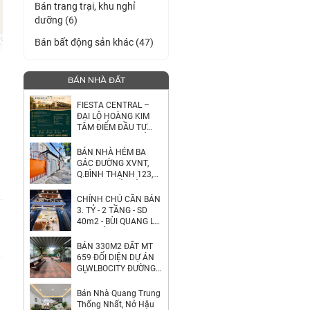
Bán trang trại, khu nghỉ
dưỡng (6)
Bán bất động sản khác (47)
BÁN NHÀ ĐẤT
FIESTA CENTRAL –
ĐẠI LỘ HOÀNG KIM
TÂM ĐIỂM ĐẦU TƯ
GIỮA THÀNH PHỐ MỚI
BÌNH DƯƠNG
BÁN NHÀ HẺM BA
GÁC ĐƯỜNG XVNT,
Q.BÌNH THẠNH 123,5
M2 SHR CHỈ 5TỶ38.
LH:0792022984.
CHÍNH CHỦ CẦN BÁN
3. TỶ - 2 TẦNG - SD
40m2 - BÙI QUANG LÀ
- GÒ VẤP - NHÀ MỚI
BÁN 330M2 ĐẤT MT
659 ĐỐI DIỆN DỰ ÁN
GLWLBOCITY ĐƯỜNG
ĐỖ XUÂN HỢP TP
THỦ ĐỨC.
Bán Nhà Quang Trung
LH:0903464999.
Thống Nhất, Nở Hậu