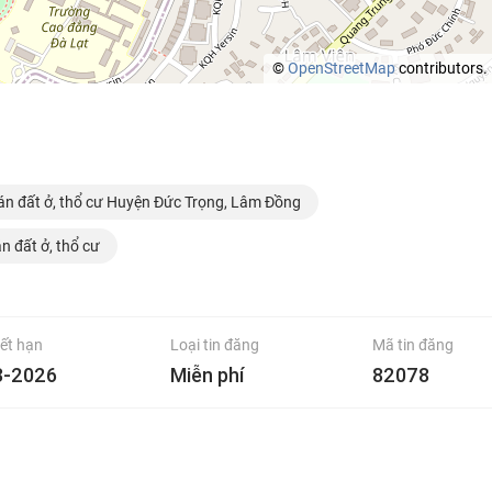
©
OpenStreetMap
contributors.
án đất ở, thổ cư Huyện Đức Trọng, Lâm Đồng
n đất ở, thổ cư
ết hạn
Loại tin đăng
Mã tin đăng
8-2026
Miễn phí
82078