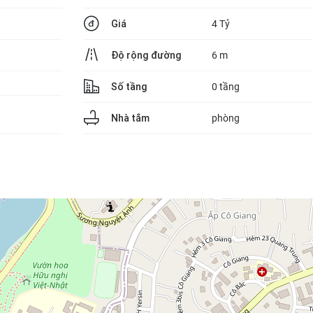
Giá
4 Tỷ
Độ rộng đường
6 m
Số tầng
0 tầng
Nhà tắm
phòng