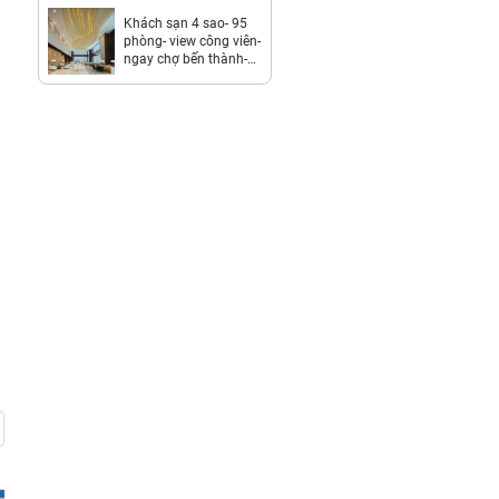
/ THÁNG.
LH:0359203979.
Khách sạn 4 sao- 95
phòng- view công viên-
ngay chợ bến thành-
2,7 tỷ/th