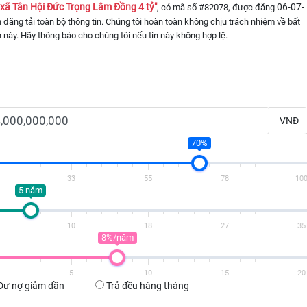
xã Tân Hội Đức Trọng Lâm Đồng 4 tỷ"
06-07-
, có mã số #82078, được đăng
in đăng tải toàn bộ thông tin. Chúng tôi hoàn toàn không chịu trách nhiệm về bất
n này. Hãy thông báo cho chúng tôi nếu tin này không hợp lệ.
VNĐ
70%
33
55
78
10
5 năm
10
18
27
35
8%/năm
5
10
15
20
Dư nợ giảm dần
Trả đều hàng tháng