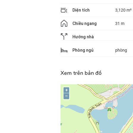
Diện tích
3,120 m²
Chiều ngang
31 m
Hướng nhà
Phòng ngủ
phòng
Xem trên bản đồ
+
–