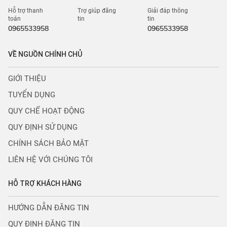
Hỗ trợ thanh
Trợ giúp đăng
Giải đáp thông
toán
tin
tin
0965533958
0965533958
VỀ NGUỒN CHÍNH CHỦ
GIỚI THIỆU
TUYỂN DỤNG
QUY CHẾ HOẠT ĐỘNG
QUY ĐỊNH SỬ DỤNG
CHÍNH SÁCH BẢO MẬT
LIÊN HỆ VỚI CHÚNG TÔI
HỖ TRỢ KHÁCH HÀNG
HƯỚNG DẪN ĐĂNG TIN
QUY ĐỊNH ĐĂNG TIN