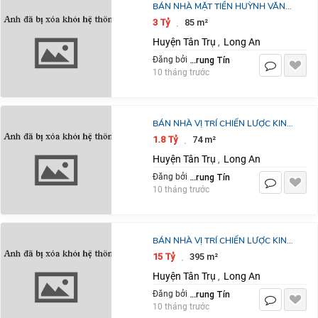
BÁN NHÀ MẶT TIỀN HUỲNH VĂN
ĐẢNH XÃ TÂN TRỤ GIÁ 3 TỶ
3 Tỷ
85 m²
·
Huyện Tân Trụ
Long An
,
Trần Trung Tín
Đăng bởi
10 tháng trước
BÁN NHÀ VỊ TRÍ CHIẾN LƯỢC KINH
DOANH KHU VỰC CẦU TRE GIÁ 1,8
1.8 Tỷ
74 m²
·
TỶ
Huyện Tân Trụ
Long An
,
Trần Trung Tín
Đăng bởi
10 tháng trước
BÁN NHÀ VỊ TRÍ CHIẾN LƯỢC KINH
DOANH HAI MẶT TIỀN KHU VỰC
15 Tỷ
395 m²
·
CẦU TRE GIÁ 15 TỶ
Huyện Tân Trụ
Long An
,
Trần Trung Tín
Đăng bởi
10 tháng trước