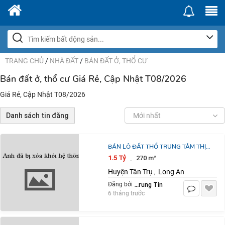
TRANG CHỦ
/
NHÀ ĐẤT
/
BÁN ĐẤT Ở, THỔ CƯ
Bán đất ở, thổ cư Giá Rẻ, Cập Nhật T08/2026
Giá Rẻ, Cập Nhật T08/2026
Danh sách tin đăng
Mới nhất
BÁN LÔ ĐẤT THỔ TRUNG TÂM THỊ
TRẤN TÂN TRỤ 2 MẶT TIỀN GIÁ 1,7
1.5 Tỷ
270 m²
·
TỶ
Huyện Tân Trụ
Long An
,
Trần Trung Tín
Đăng bởi
6 tháng trước