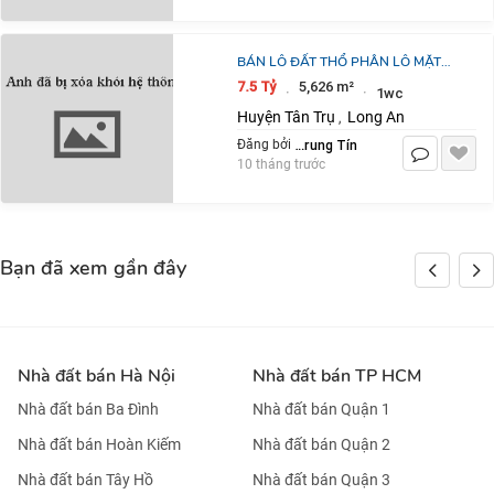
BÁN LÔ ĐẤT THỔ PHÂN LÔ MẶT
TIỀN ĐÊ BAO GIÁ 7,5 TỶ
7.5 Tỷ
5,626 m²
·
·
1wc
Huyện Tân Trụ
Long An
,
Trần Trung Tín
Đăng bởi
10 tháng trước
Bạn đã xem gần đây
Nhà đất bán Hà Nội
Nhà đất bán TP HCM
Nhà đất bán Ba Đình
Nhà đất bán Quận 1
Nhà đất bán Hoàn Kiếm
Nhà đất bán Quận 2
Nhà đất bán Tây Hồ
Nhà đất bán Quận 3