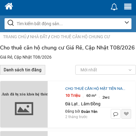
TRANG CHỦ
/
NHÀ ĐẤT
/
CHO THUÊ CĂN HỘ CHUNG CƯ
Cho thuê căn hộ chung cư Giá Rẻ, Cập Nhật T08/2026
Giá Rẻ, Cập Nhật T08/2026
Danh sách tin đăng
Mới nhất
CHO THUÊ CĂN HỘ MẶT TIỀN NAM
HỒ PHƯỜNG 11 ĐÀ LẠT 10
10 Triệu
60 m²
·
·
2wc
TRIỆU/THÁNG
Đà Lạt
Lâm Đồng
,
Đoàn Yên
Đăng bởi
2 tháng trước