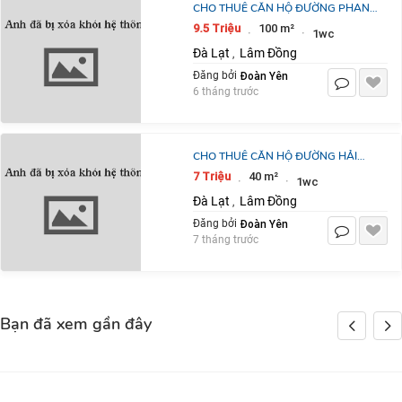
CHO THUÊ CĂN HỘ ĐƯỜNG PHAN
ĐÌNH PHÙNG PHƯỜNG 2 ĐÀ LẠT
9.5 Triệu
100 m²
·
·
1wc
GIÁ 9TR5
Đà Lạt
Lâm Đồng
,
Đoàn Yên
Đăng bởi
6 tháng trước
CHO THUÊ CĂN HỘ ĐƯỜNG HẢI
THƯỢNG - ĐÀ LẠT - GIÁ THUÊ 7TR
7 Triệu
40 m²
·
·
1wc
Đà Lạt
Lâm Đồng
,
Đoàn Yên
Đăng bởi
7 tháng trước
Bạn đã xem gần đây