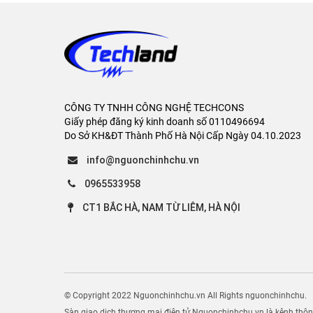
CÔNG TY TNHH CÔNG NGHỆ TECHCONS
Giấy phép đăng ký kinh doanh số 0110496694
Do Sở KH&ĐT Thành Phố Hà Nội Cấp Ngày 04.10.2023
info@nguonchinhchu.vn
0965533958
CT1 BẮC HÀ, NAM TỪ LIÊM, HÀ NỘI
© Copyright 2022 Nguonchinhchu.vn All Rights nguonchinhchu.
Sàn giao dịch thương mại điện tử Nguonchinhchu.vn là kênh thông