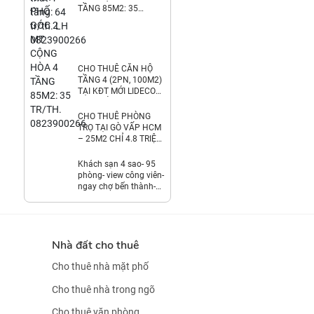
TẦNG 85M2: 35
TR/TH. 0823900266
CHO THUÊ CĂN HỘ
TẦNG 4 (2PN, 100M2)
TẠI KĐT MỚI LIDECO
THỊ TRẤN TRẠM TRÔI.
6.8TR/TH.
CHO THUÊ PHÒNG
LH:0971928881
TRỌ TẠI GÒ VẤP HCM
– 25M2 CHỈ 4.8 TRIỆU
/ THÁNG.
LH:0359203979.
Khách sạn 4 sao- 95
phòng- view công viên-
ngay chợ bến thành-
2,7 tỷ/th
Nhà đất cho thuê
Cho thuê nhà mặt phố
Cho thuê nhà trong ngõ
Cho thuê văn phòng