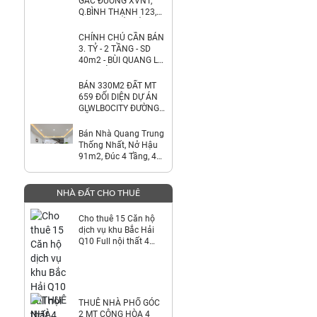
GÁC ĐƯỜNG XVNT,
Q.BÌNH THẠNH 123,5
M2 SHR CHỈ 5TỶ38.
LH:0792022984.
CHÍNH CHỦ CẦN BÁN
3. TỶ - 2 TẦNG - SD
40m2 - BÙI QUANG LÀ
- GÒ VẤP - NHÀ MỚI
BÁN 330M2 ĐẤT MT
659 ĐỐI DIỆN DỰ ÁN
GLWLBOCITY ĐƯỜNG
ĐỖ XUÂN HỢP TP
THỦ ĐỨC.
Bán Nhà Quang Trung
LH:0903464999.
Thống Nhất, Nở Hậu
91m2, Đúc 4 Tầng, 4
Phòng Ngủ , Giá 8.5 Tỷ
thương lượng -
NHÀ ĐẤT CHO THUÊ
Cho thuê 15 Căn hộ
dịch vụ khu Bắc Hải
Q10 Full nội thất 4
tầng: 64 tr/th. LH
0823900266
THUÊ NHÀ PHỐ GÓC
2 MT CỘNG HÒA 4