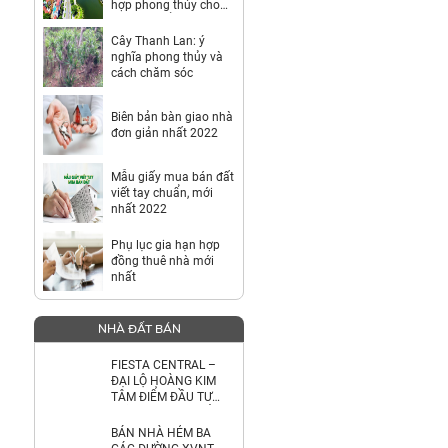
hợp phong thủy cho
gia chủ tuổi Thìn
Cây Thanh Lan: ý
nghĩa phong thủy và
cách chăm sóc
Biên bản bàn giao nhà
đơn giản nhất 2022
Mẫu giấy mua bán đất
viết tay chuẩn, mới
nhất 2022
Phụ lục gia hạn hợp
đồng thuê nhà mới
nhất
NHÀ ĐẤT BÁN
FIESTA CENTRAL –
ĐẠI LỘ HOÀNG KIM
TÂM ĐIỂM ĐẦU TƯ
GIỮA THÀNH PHỐ MỚI
BÌNH DƯƠNG
BÁN NHÀ HẺM BA