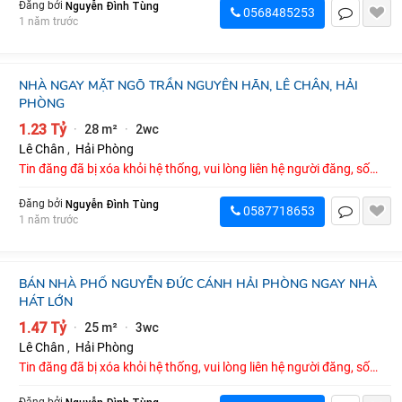
Nguyễn Đình Tùng
Đăng bởi
0568485253
1 năm trước
NHÀ NGAY MẶT NGÕ TRẦN NGUYÊN HÃN, LÊ CHÂN, HẢI
PHÒNG
1.23 Tỷ
28 m²
2wc
·
·
Lê Chân
,
Hải Phòng
Tin đăng đã bị xóa khỏi hệ thống, vui lòng liên hệ người đăng, số
điện thoại : 0587718653
Nguyễn Đình Tùng
Đăng bởi
0587718653
1 năm trước
BÁN NHÀ PHỐ NGUYỄN ĐỨC CÁNH HẢI PHÒNG NGAY NHÀ
HÁT LỚN
1.47 Tỷ
25 m²
3wc
·
·
Lê Chân
,
Hải Phòng
Tin đăng đã bị xóa khỏi hệ thống, vui lòng liên hệ người đăng, số
điện thoại : 0567891953