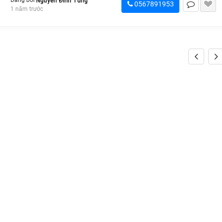
Nguyễn Đình Tùng
Đăng bởi
0567891953
1 năm trước