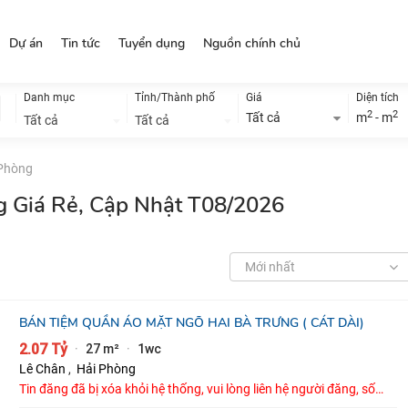
Dự án
Tin tức
Tuyển dụng
Nguồn chính chủ
Danh mục
Tỉnh/Thành phố
Giá
Diện tích
2
2
Tất cả
m
- m
Tất cả
Tất cả
 Phòng
g Giá Rẻ, Cập Nhật T08/2026
Mới nhất
BÁN TIỆM QUẦN ÁO MẶT NGÕ HAI BÀ TRƯNG ( CÁT DÀI)
2.07 Tỷ
27 m²
1wc
·
·
Lê Chân
,
Hải Phòng
Tin đăng đã bị xóa khỏi hệ thống, vui lòng liên hệ người đăng, số
điện thoại : 0921609632