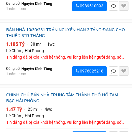
Nguyễn Đình Tùng
Đăng bởi
0989510093
1 năm trước
BÁN NHÀ 10/30/231 TRẦN NGUYÊN HÃN 2 TẦNG ĐANG CHO
THUÊ 2.5TR THÁNG
1.185 Tỷ
30 m²
1wc
·
·
Lê Chân
,
Hải Phòng
Tin đăng đã bị xóa khỏi hệ thống, vui lòng liên hệ người đăng, số
điện thoại : 0976025218
Nguyễn Đình Tùng
Đăng bởi
0976025218
1 năm trước
CHÍNH CHỦ BÁN NHÀ TRUNG TÂM THÀNH PHỐ HỒ TAM
BẠC HẢI PHÒNG.
1.47 Tỷ
25 m²
4wc
·
·
Lê Chân
,
Hải Phòng
Tin đăng đã bị xóa khỏi hệ thống, vui lòng liên hệ người đăng, số
điện thoại : 0568485253