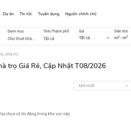
Dự án
Tin tức
Tuyển dụng
Nguồn chính chủ
Danh mục
Tỉnh/Thành phố
Giá
Diện tích
2
2
Tất cả
m
- m
Cho thuê nhà đất
Tất cả
ọ, nhà trọ
hà trọ Giá Rẻ, Cập Nhật T08/2026
Mới nhất
 tại chưa có tin đăng trong khu vực này