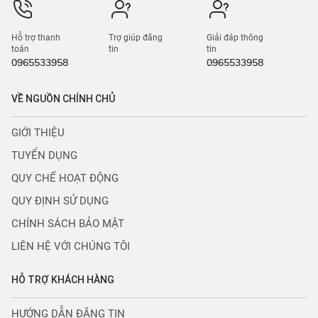
Hỗ trợ thanh
Trợ giúp đăng
Giải đáp thông
toán
tin
tin
0965533958
0965533958
VỀ NGUỒN CHÍNH CHỦ
GIỚI THIỆU
TUYỂN DỤNG
QUY CHẾ HOẠT ĐỘNG
QUY ĐỊNH SỬ DỤNG
CHÍNH SÁCH BẢO MẬT
LIÊN HỆ VỚI CHÚNG TÔI
HỖ TRỢ KHÁCH HÀNG
HƯỚNG DẪN ĐĂNG TIN