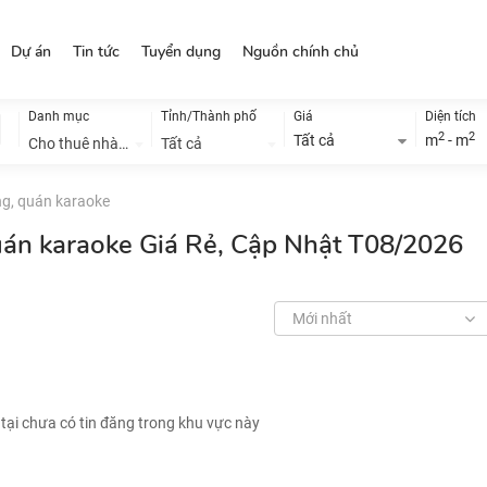
Dự án
Tin tức
Tuyển dụng
Nguồn chính chủ
Danh mục
Tỉnh/Thành phố
Giá
Diện tích
2
2
Tất cả
m
- m
Cho thuê nhà đất
Tất cả
g, quán karaoke
uán karaoke Giá Rẻ, Cập Nhật T08/2026
Mới nhất
 tại chưa có tin đăng trong khu vực này