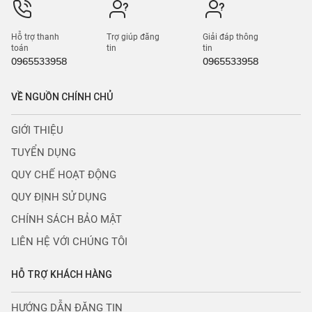
Hỗ trợ thanh
Trợ giúp đăng
Giải đáp thông
toán
tin
tin
0965533958
0965533958
VỀ NGUỒN CHÍNH CHỦ
GIỚI THIỆU
TUYỂN DỤNG
QUY CHẾ HOẠT ĐỘNG
QUY ĐỊNH SỬ DỤNG
CHÍNH SÁCH BẢO MẬT
LIÊN HỆ VỚI CHÚNG TÔI
HỖ TRỢ KHÁCH HÀNG
HƯỚNG DẪN ĐĂNG TIN