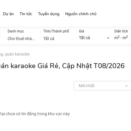
Dự án
Tin tức
Tuyển dụng
Nguồn chính chủ
Danh mục
Tỉnh/Thành phố
Giá
Diện tích
2
2
Tất cả
m
- m
Cho thuê nhà đất
Tất cả
g, quán karaoke
uán karaoke Giá Rẻ, Cập Nhật T08/2026
Mới nhất
 tại chưa có tin đăng trong khu vực này