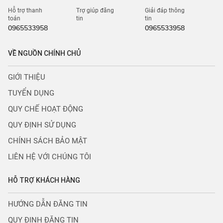
Hỗ trợ thanh
Trợ giúp đăng
Giải đáp thông
toán
tin
tin
0965533958
0965533958
VỀ NGUỒN CHÍNH CHỦ
GIỚI THIỆU
TUYỂN DỤNG
QUY CHẾ HOẠT ĐỘNG
QUY ĐỊNH SỬ DỤNG
CHÍNH SÁCH BẢO MẬT
LIÊN HỆ VỚI CHÚNG TÔI
HỖ TRỢ KHÁCH HÀNG
HƯỚNG DẪN ĐĂNG TIN
QUY ĐỊNH ĐĂNG TIN