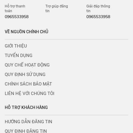
Hỗ trợ thanh
Trợ giúp đăng
Giải đáp thông
toán
tin
tin
0965533958
0965533958
VỀ NGUỒN CHÍNH CHỦ
GIỚI THIỆU
TUYỂN DỤNG
QUY CHẾ HOẠT ĐỘNG
QUY ĐỊNH SỬ DỤNG
CHÍNH SÁCH BẢO MẬT
LIÊN HỆ VỚI CHÚNG TÔI
HỖ TRỢ KHÁCH HÀNG
HƯỚNG DẪN ĐĂNG TIN
QUY ĐỊNH ĐĂNG TIN