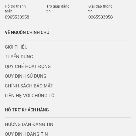
Hỗ trợ thanh
Trợ giúp đăng
Giải đáp thông
toán
tin
tin
0965533958
0965533958
VỀ NGUỒN CHÍNH CHỦ
GIỚI THIỆU
TUYỂN DỤNG
QUY CHẾ HOẠT ĐỘNG
QUY ĐỊNH SỬ DỤNG
CHÍNH SÁCH BẢO MẬT
LIÊN HỆ VỚI CHÚNG TÔI
HỖ TRỢ KHÁCH HÀNG
HƯỚNG DẪN ĐĂNG TIN
QUY ĐỊNH ĐĂNG TIN