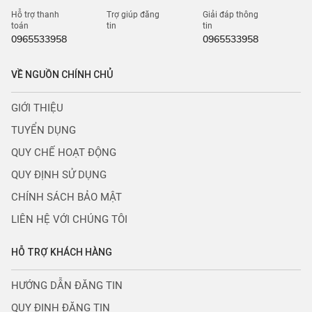
Hỗ trợ thanh
Trợ giúp đăng
Giải đáp thông
toán
tin
tin
0965533958
0965533958
VỀ NGUỒN CHÍNH CHỦ
GIỚI THIỆU
TUYỂN DỤNG
QUY CHẾ HOẠT ĐỘNG
QUY ĐỊNH SỬ DỤNG
CHÍNH SÁCH BẢO MẬT
LIÊN HỆ VỚI CHÚNG TÔI
HỖ TRỢ KHÁCH HÀNG
HƯỚNG DẪN ĐĂNG TIN
QUY ĐỊNH ĐĂNG TIN