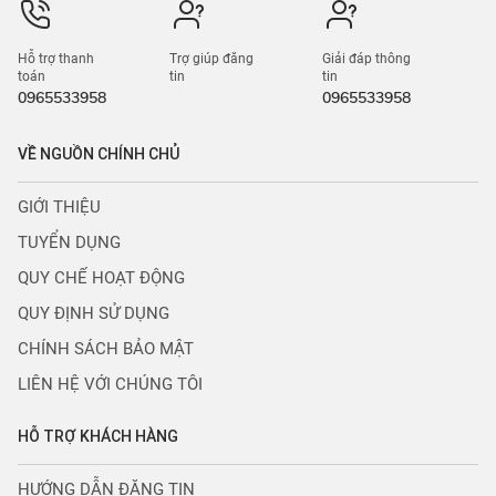
Hỗ trợ thanh
Trợ giúp đăng
Giải đáp thông
toán
tin
tin
0965533958
0965533958
VỀ NGUỒN CHÍNH CHỦ
GIỚI THIỆU
TUYỂN DỤNG
QUY CHẾ HOẠT ĐỘNG
QUY ĐỊNH SỬ DỤNG
CHÍNH SÁCH BẢO MẬT
LIÊN HỆ VỚI CHÚNG TÔI
HỖ TRỢ KHÁCH HÀNG
HƯỚNG DẪN ĐĂNG TIN