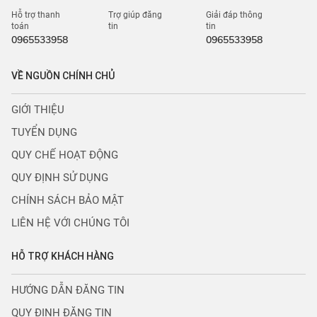
Hỗ trợ thanh
Trợ giúp đăng
Giải đáp thông
toán
tin
tin
0965533958
0965533958
VỀ NGUỒN CHÍNH CHỦ
GIỚI THIỆU
TUYỂN DỤNG
QUY CHẾ HOẠT ĐỘNG
QUY ĐỊNH SỬ DỤNG
CHÍNH SÁCH BẢO MẬT
LIÊN HỆ VỚI CHÚNG TÔI
HỖ TRỢ KHÁCH HÀNG
HƯỚNG DẪN ĐĂNG TIN
QUY ĐỊNH ĐĂNG TIN