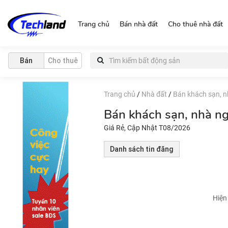
https://nguonchinhchu.vn
Trang chủ
Bán nhà đất
Cho thuê nhà đất
Bán
Cho thuê
Trang chủ
/
Nhà đất
/
Bán khách sạn, n
Bán khách sạn, nhà n
Giá Rẻ, Cập Nhật T08/2026
Danh sách tin đăng
Hiện