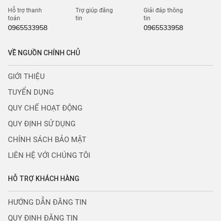
Hỗ trợ thanh
Trợ giúp đăng
Giải đáp thông
toán
tin
tin
0965533958
0965533958
VỀ NGUỒN CHÍNH CHỦ
GIỚI THIỆU
TUYỂN DỤNG
QUY CHẾ HOẠT ĐỘNG
QUY ĐỊNH SỬ DỤNG
CHÍNH SÁCH BẢO MẬT
LIÊN HỆ VỚI CHÚNG TÔI
HỖ TRỢ KHÁCH HÀNG
HƯỚNG DẪN ĐĂNG TIN
QUY ĐỊNH ĐĂNG TIN