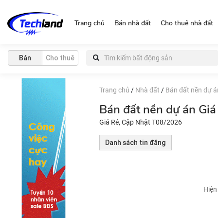
https://nguonchinhchu.vn
Trang chủ
Bán nhà đất
Cho thuê nhà đất
Bán
Cho thuê
Trang chủ
/
Nhà đất
/
Bán đất nền dự á
Bán đất nền dự án Gi
Giá Rẻ, Cập Nhật T08/2026
Danh sách tin đăng
Hiện