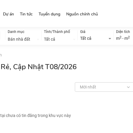
Dự án
Tin tức
Tuyển dụng
Nguồn chính chủ
Danh mục
Tỉnh/Thành phố
Giá
Diện tích
2
2
Tất cả
m
- m
Bán nhà đất
Tất cả
n
á Rẻ, Cập Nhật T08/2026
Mới nhất
 tại chưa có tin đăng trong khu vực này