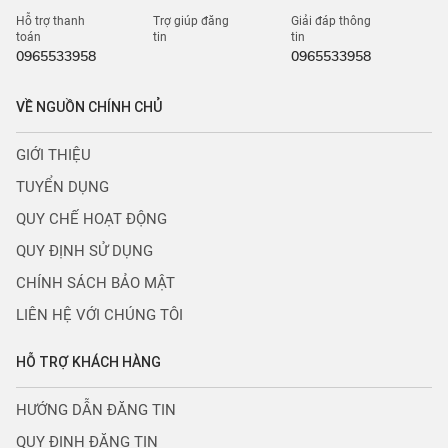
Hỗ trợ thanh
Trợ giúp đăng
Giải đáp thông
toán
tin
tin
0965533958
0965533958
VỀ NGUỒN CHÍNH CHỦ
GIỚI THIỆU
TUYỂN DỤNG
QUY CHẾ HOẠT ĐỘNG
QUY ĐỊNH SỬ DỤNG
CHÍNH SÁCH BẢO MẬT
LIÊN HỆ VỚI CHÚNG TÔI
HỖ TRỢ KHÁCH HÀNG
HƯỚNG DẪN ĐĂNG TIN
QUY ĐỊNH ĐĂNG TIN