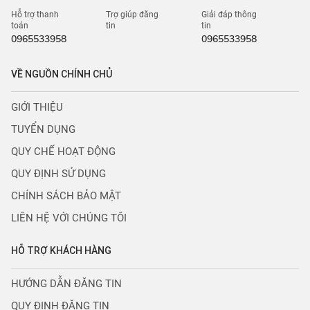
Hỗ trợ thanh
Trợ giúp đăng
Giải đáp thông
toán
tin
tin
0965533958
0965533958
VỀ NGUỒN CHÍNH CHỦ
GIỚI THIỆU
TUYỂN DỤNG
QUY CHẾ HOẠT ĐỘNG
QUY ĐỊNH SỬ DỤNG
CHÍNH SÁCH BẢO MẬT
LIÊN HỆ VỚI CHÚNG TÔI
HỖ TRỢ KHÁCH HÀNG
HƯỚNG DẪN ĐĂNG TIN
QUY ĐỊNH ĐĂNG TIN