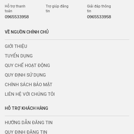
Hỗ trợ thanh
Trợ giúp đăng
Giải đáp thông
toán
tin
tin
0965533958
0965533958
VỀ NGUỒN CHÍNH CHỦ
GIỚI THIỆU
TUYỂN DỤNG
QUY CHẾ HOẠT ĐỘNG
QUY ĐỊNH SỬ DỤNG
CHÍNH SÁCH BẢO MẬT
LIÊN HỆ VỚI CHÚNG TÔI
HỖ TRỢ KHÁCH HÀNG
HƯỚNG DẪN ĐĂNG TIN
QUY ĐỊNH ĐĂNG TIN