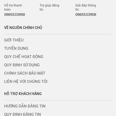
Hỗ trợ thanh
Trợ giúp đăng
Giải đáp thông
toán
tin
tin
0965533958
0965533958
VỀ NGUỒN CHÍNH CHỦ
GIỚI THIỆU
TUYỂN DỤNG
QUY CHẾ HOẠT ĐỘNG
QUY ĐỊNH SỬ DỤNG
CHÍNH SÁCH BẢO MẬT
LIÊN HỆ VỚI CHÚNG TÔI
HỖ TRỢ KHÁCH HÀNG
HƯỚNG DẪN ĐĂNG TIN
QUY ĐỊNH ĐĂNG TIN