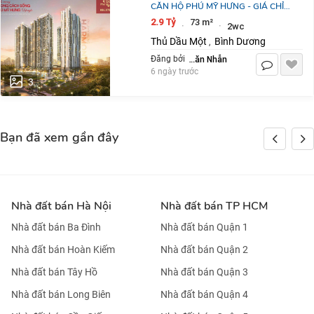
CĂN HỘ PHÚ MỸ HƯNG - GIÁ CHỈ
2,9 TỶ/CĂN 2PN, DT 73M2
2.9 Tỷ
73 m²
·
·
2wc
Thủ Dầu Một
Bình Dương
,
Võ Văn Nhẫn
Đăng bởi
6 ngày trước
3
Bạn đã xem gần đây
Nhà đất bán Hà Nội
Nhà đất bán TP HCM
Nhà đất bán Ba Đình
Nhà đất bán Quận 1
Nhà đất bán Hoàn Kiếm
Nhà đất bán Quận 2
Nhà đất bán Tây Hồ
Nhà đất bán Quận 3
Nhà đất bán Long Biên
Nhà đất bán Quận 4