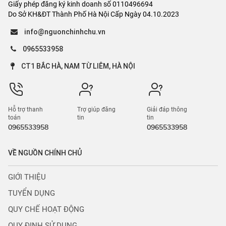
Giấy phép đăng ký kinh doanh số 0110496694
Do Sở KH&ĐT Thành Phố Hà Nội Cấp Ngày 04.10.2023
info@nguonchinhchu.vn
0965533958
CT1 BẮC HÀ, NAM TỪ LIÊM, HÀ NỘI
Hỗ trợ thanh
Trợ giúp đăng
Giải đáp thông
toán
tin
tin
0965533958
0965533958
VỀ NGUỒN CHÍNH CHỦ
GIỚI THIỆU
TUYỂN DỤNG
QUY CHẾ HOẠT ĐỘNG
QUY ĐỊNH SỬ DỤNG