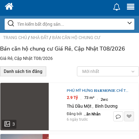
TRANG CHỦ
/
NHÀ ĐẤT
/
BÁN CĂN HỘ CHUNG CƯ
Bán căn hộ chung cư Giá Rẻ, Cập Nhật T08/2026
Giá Rẻ, Cập Nhật T08/2026
Danh sách tin đăng
Mới nhất
PHÚ MỸ HƯNG 𝐇𝐀𝐑𝐌𝐎𝐍𝐈𝐄 CHỈ TỪ
400 TRIỆU (20%)
2.9 Tỷ
73 m²
·
·
2wc
Thủ Dầu Một
Bình Dương
,
Võ Văn Nhẫn
Đăng bởi
6 ngày trước
3