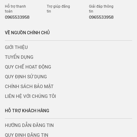
Hỗ trợ thanh
Trợ giúp đăng
Giải đáp thông
toán
tin
tin
0965533958
0965533958
VỀ NGUỒN CHÍNH CHỦ
GIỚI THIỆU
TUYỂN DỤNG
QUY CHẾ HOẠT ĐỘNG
QUY ĐỊNH SỬ DỤNG
CHÍNH SÁCH BẢO MẬT
LIÊN HỆ VỚI CHÚNG TÔI
HỖ TRỢ KHÁCH HÀNG
HƯỚNG DẪN ĐĂNG TIN
QUY ĐỊNH ĐĂNG TIN