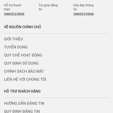
Hỗ trợ thanh
Trợ giúp đăng
Giải đáp thông
toán
tin
tin
0965533958
0965533958
VỀ NGUỒN CHÍNH CHỦ
GIỚI THIỆU
TUYỂN DỤNG
QUY CHẾ HOẠT ĐỘNG
QUY ĐỊNH SỬ DỤNG
CHÍNH SÁCH BẢO MẬT
LIÊN HỆ VỚI CHÚNG TÔI
HỖ TRỢ KHÁCH HÀNG
HƯỚNG DẪN ĐĂNG TIN
QUY ĐỊNH ĐĂNG TIN