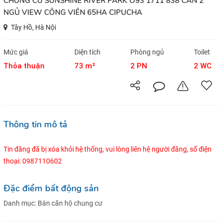
CHUNG CƯ SUNSHINE RIVER PARK O93 1711 838 CĂN 2
NGỦ VIEW CÔNG VIÊN 65HA CIPUCHA
Tây Hồ, Hà Nội
Mức giá
Diện tích
Phòng ngủ
Toilet
Thỏa thuận
73 m²
2 PN
2 WC
Thông tin mô tả
Tin đăng đã bị xóa khỏi hệ thống, vui lòng liên hệ người đăng, số điện
thoại: 0987110602
Đặc điểm bất động sản
Danh mục:
Bán căn hộ chung cư