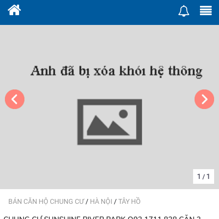
1
1
/
BÁN CĂN HỘ CHUNG CƯ
/
HÀ NỘI
/
TÂY HỒ