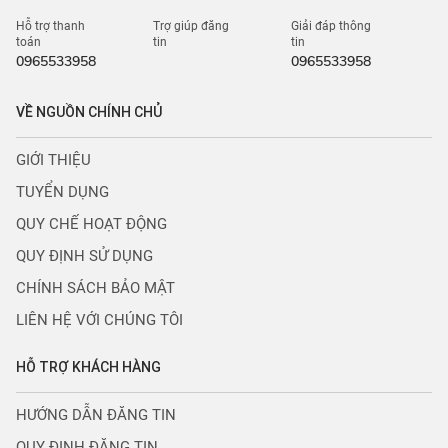
Hỗ trợ thanh
Trợ giúp đăng
Giải đáp thông
toán
tin
tin
0965533958
0965533958
VỀ NGUỒN CHÍNH CHỦ
GIỚI THIỆU
TUYỂN DỤNG
QUY CHẾ HOẠT ĐỘNG
QUY ĐỊNH SỬ DỤNG
CHÍNH SÁCH BẢO MẬT
LIÊN HỆ VỚI CHÚNG TÔI
HỖ TRỢ KHÁCH HÀNG
HƯỚNG DẪN ĐĂNG TIN
QUY ĐỊNH ĐĂNG TIN