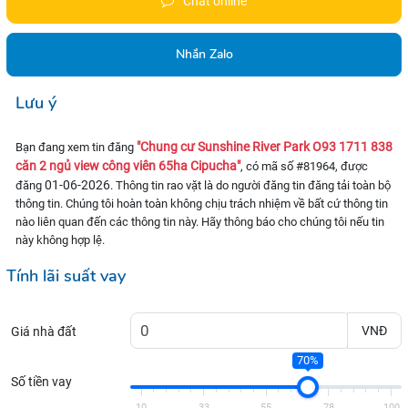
Chat online
Nhắn Zalo
Lưu ý
"Chung cư Sunshine River Park O93 1711 838
Bạn đang xem tin đăng
căn 2 ngủ view công viên 65ha Cipucha"
, có mã số #81964, được
01-06-2026
đăng
. Thông tin rao vặt là do người đăng tin đăng tải toàn bộ
thông tin. Chúng tôi hoàn toàn không chịu trách nhiệm về bất cứ thông tin
nào liên quan đến các thông tin này. Hãy thông báo cho chúng tôi nếu tin
này không hợp lệ.
Tính lãi suất vay
VNĐ
Giá nhà đất
70%
Số tiền vay
10
33
55
78
100