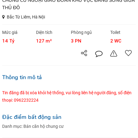
CHUNG CƯ NGOẠI GIAO ĐOÀN KHU VỰC ĐÁNG SỐNG GIỮA
THỦ ĐÔ
Bắc Từ Liêm, Hà Nội
Mức giá
Diện tích
Phòng ngủ
Toilet
14 Tỷ
127 m²
3 PN
2 WC
Thông tin mô tả
Tin đăng đã bị xóa khỏi hệ thống, vui lòng liên hệ người đăng, số điện
thoại: 0962232224
Đặc điểm bất động sản
Danh mục:
Bán căn hộ chung cư