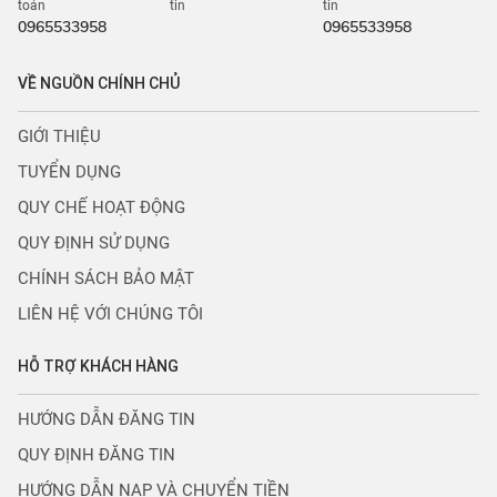
toán
tin
tin
0965533958
0965533958
VỀ NGUỒN CHÍNH CHỦ
GIỚI THIỆU
TUYỂN DỤNG
QUY CHẾ HOẠT ĐỘNG
QUY ĐỊNH SỬ DỤNG
CHÍNH SÁCH BẢO MẬT
LIÊN HỆ VỚI CHÚNG TÔI
HỖ TRỢ KHÁCH HÀNG
HƯỚNG DẪN ĐĂNG TIN
QUY ĐỊNH ĐĂNG TIN
HƯỚNG DẪN NẠP VÀ CHUYỂN TIỀN