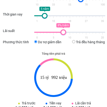
10
33
55
78
100
5 năm
Thời gian vay
1
10
18
27
35
8%/năm
Lãi suất
0
5
10
15
20
Phương thức tính
Dư nợ giảm dần
Trả đều hàng tháng
Trả trước
Tiền vay
Lãi cần trả