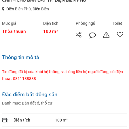
CHÍNH CHỦ BÁN ĐẤT TP. ĐIỆN BIÊN PHỦ
Điện Biên Phủ, Điện Biên
Mức giá
Diện tích
Phòng ngủ
Toilet
Thỏa thuận
100 m²
Thông tin mô tả
Tin đăng đã bị xóa khỏi hệ thống, vui lòng liên hệ người đăng, số điện
thoại: 0811188888
Đặc điểm bất động sản
Danh mục:
Bán đất ở, thổ cư
Diện tích
100 m²