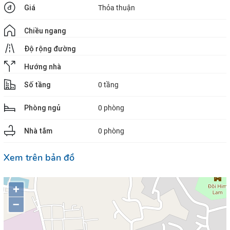
Giá
Thỏa thuận
Chiều ngang
Độ rộng đường
Hướng nhà
Số tầng
0 tầng
Phòng ngủ
0 phòng
Nhà tắm
0 phòng
Xem trên bản đồ
+
–