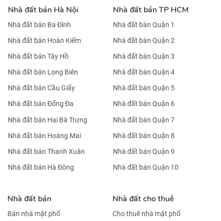
Nhà đất bán Hà Nội
Nhà đất bán TP HCM
Nhà đất bán Ba Đình
Nhà đất bán Quận 1
Nhà đất bán Hoàn Kiếm
Nhà đất bán Quận 2
Nhà đất bán Tây Hồ
Nhà đất bán Quận 3
Nhà đất bán Long Biên
Nhà đất bán Quận 4
Nhà đất bán Cầu Giấy
Nhà đất bán Quận 5
Nhà đất bán Đống Đa
Nhà đất bán Quận 6
Nhà đất bán Hai Bà Trưng
Nhà đất bán Quận 7
Nhà đất bán Hoàng Mai
Nhà đất bán Quận 8
Nhà đất bán Thanh Xuân
Nhà đất bán Quận 9
Nhà đất bán Hà Đông
Nhà đất bán Quận 10
Nhà đất bán
Nhà đất cho thuê
Bán nhà mặt phố
Cho thuê nhà mặt phố