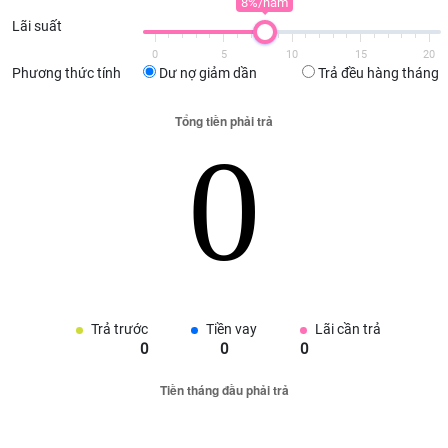
8%/năm
Lãi suất
0
5
10
15
20
Phương thức tính
Dư nợ giảm dần
Trả đều hàng tháng
Trả trước
Tiền vay
Lãi cần trả
0
0
0