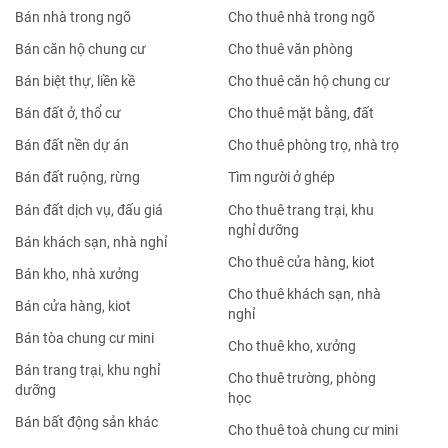
Bán nhà trong ngõ
Cho thuê nhà trong ngõ
Bán căn hộ chung cư
Cho thuê văn phòng
Bán biệt thự, liền kề
Cho thuê căn hộ chung cư
Bán đất ở, thổ cư
Cho thuê mặt bằng, đất
Bán đất nền dự án
Cho thuê phòng trọ, nhà trọ
Bán đất ruộng, rừng
Tìm người ở ghép
Bán đất dịch vụ, đấu giá
Cho thuê trang trại, khu
nghỉ dưỡng
Bán khách sạn, nhà nghỉ
Cho thuê cửa hàng, kiot
Bán kho, nhà xưởng
Cho thuê khách sạn, nhà
Bán cửa hàng, kiot
nghỉ
Bán tòa chung cư mini
Cho thuê kho, xưởng
Bán trang trại, khu nghỉ
Cho thuê trường, phòng
dưỡng
học
Bán bất động sản khác
Cho thuê toà chung cư mini