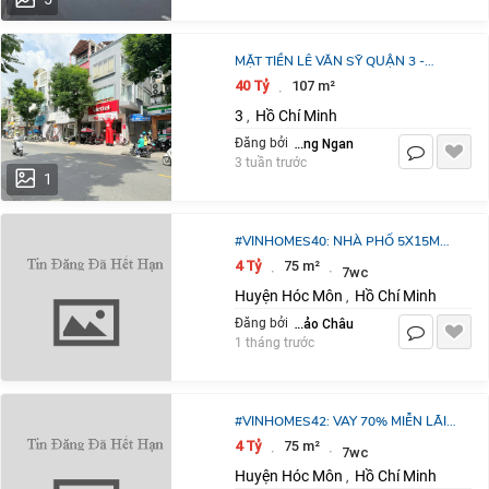
MẶT TIỀN LÊ VĂN SỸ QUẬN 3 -
NGANG 4M8 DÀI 23M5 - 40 TỶ
40 Tỷ
107 m²
·
3
Hồ Chí Minh
,
Le Hoang Ngan
Đăng bởi
3 tuần trước
1
#VINHOMES40: NHÀ PHỐ 5X15M
TỔNG 4 TỶ - CHỈ VỐN 1,4 TỶ, VAY
4 Tỷ
75 m²
·
·
7wc
70% MIỄN LÃI 36 THÁNG, CHIẾT
Huyện Hóc Môn
Hồ Chí Minh
,
KHẤU 22,5%!
Nguyễn Ngọc Bảo Châu
Đăng bởi
1 tháng trước
#VINHOMES42: VAY 70% MIỄN LÃI
36 THÁNG MUA NHÀ PHỐ 5X15M
4 Tỷ
75 m²
·
·
7wc
TỔNG 4 TỶ - VỐN 1,4 TỶ, CHIẾT
Huyện Hóc Môn
Hồ Chí Minh
,
KHẤU 22,5%!