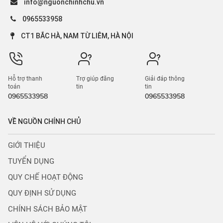
info@nguonchinhchu.vn
0965533958
CT1 BẮC HÀ, NAM TỪ LIÊM, HÀ NỘI
Hỗ trợ thanh
Trợ giúp đăng
Giải đáp thông
toán
tin
tin
0965533958
0965533958
VỀ NGUỒN CHÍNH CHỦ
GIỚI THIỆU
TUYỂN DỤNG
QUY CHẾ HOẠT ĐỘNG
QUY ĐỊNH SỬ DỤNG
CHÍNH SÁCH BẢO MẬT