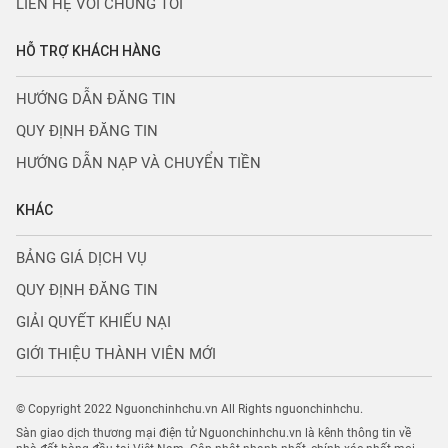
LIÊN HỆ VỚI CHÚNG TÔI
HỖ TRỢ KHÁCH HÀNG
HƯỚNG DẪN ĐĂNG TIN
QUY ĐỊNH ĐĂNG TIN
HƯỚNG DẪN NẠP VÀ CHUYỂN TIỀN
KHÁC
BẢNG GIÁ DỊCH VỤ
QUY ĐỊNH ĐĂNG TIN
GIẢI QUYẾT KHIẾU NẠI
GIỚI THIỆU THÀNH VIÊN MỚI
© Copyright 2022 Nguonchinhchu.vn All Rights nguonchinhchu.
Sàn giao dịch thương mại điện tử Nguonchinhchu.vn là kênh thông tin về