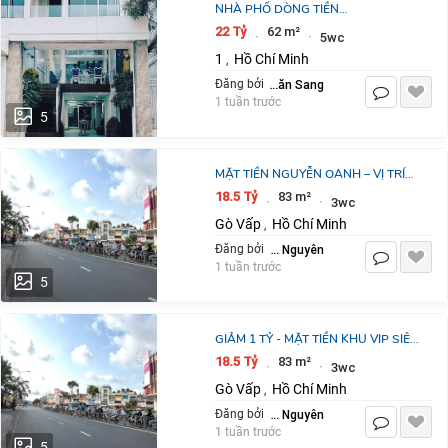
NHÀ PHỐ DÒNG TIỀN
2.000USD/THÁNG - GẦN CHỢ BẾN
22 Tỷ
62 m²
·
·
5wc
THÀNH - 4 TẦNG, 62M2 – CHỈ 22 TỶ
1
Hồ Chí Minh
,
- ĐƯỜNG THÔNG, ÔTÔ
Nguyễn Văn Sang
Đăng bởi
1 tuần trước
5
MẶT TIỀN NGUYỄN OANH – VỊ TRÍ
CỰC ĐẸP, GẦN CITYLAND, NGAY
18.5 Tỷ
83 m²
·
·
3wc
NGÃ TƯ PHAN VĂN TRỊ, KHU VỰC
Gò Vấp
Hồ Chí Minh
,
BUÔN BÁN
Vân Nguyên
Đăng bởi
1 tuần trước
5
GIẢM 1 TỶ - MẶT TIỀN KHU VIP SIÊU
ĐẸP - NGUYỄN OANH & PHAN VĂN
18.5 Tỷ
83 m²
·
·
3wc
TRỊ - KHU KINH DOANH ĐÔNG ĐÚC
Gò Vấp
Hồ Chí Minh
,
Vân Nguyên
Đăng bởi
1 tuần trước
5