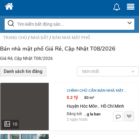
TRANG CHỦ
/
NHÀ ĐẤT
/
BÁN NHÀ MẶT PHỐ
Bán nhà mặt phố Giá Rẻ, Cập Nhật T08/2026
Giá Rẻ, Cập Nhật T08/2026
Danh sách tin đăng
Mới nhất
CHÍNH CHỦ CẦN BÁN NHÀ MẶT
TIỀN 80M² TÂN XUÂN, SHR , 5.2 TỶ.
5.2 Tỷ
80 m²
·
LH:0909635789
Huyện Hóc Môn
Hồ Chí Minh
,
dang la ban
Đăng bởi
2 ngày trước
10