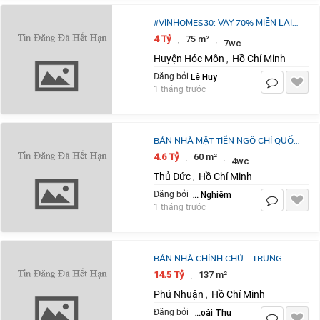
#VINHOMES30: VAY 70% MIỄN LÃI
36 THÁNG MUA NHÀ PHỐ 5X15M
4 Tỷ
75 m²
·
·
7wc
TỔNG 4 TỶ - VỐN 1,4 TỶ, CHIẾT
Huyện Hóc Môn
Hồ Chí Minh
,
KHẤU 22,5%!
Lê Huy
Đăng bởi
1 tháng trước
BÁN NHÀ MẶT TIỀN NGÔ CHÍ QUỐC
KINH DOANH NGÀY ĐÊM CHỈ 4.6TY
4.6 Tỷ
60 m²
·
·
4wc
Thủ Đức
Hồ Chí Minh
,
Lê Quang Nghiêm
Đăng bởi
1 tháng trước
BÁN NHÀ CHÍNH CHỦ – TRUNG
TÂM QUẬN PHÚ NHUẬN, THÀNH
14.5 Tỷ
137 m²
·
PHỐ HỒ CHÍ MINH
Phú Nhuận
Hồ Chí Minh
,
Nguyễn Hoài Thu
Đăng bởi