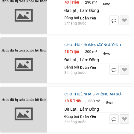
VALLEY, PHƯỜNG 2, ĐÀ LẠT 36 - 40
40 Triệu
290 m²
·
·
6wc
TRIỆU/THÁNG
Đà Lạt
Lâm Đồng
,
Đoàn Yên
Đăng bởi
3 tháng trước
CHO THUÊ HOMESTAY NGUYÊN TỬ
LỰC, PHƯỜNG 8, THÀNH PHỐ ĐÀ
18 Triệu
200 m²
·
·
4wc
LẠT 18 TRIỆU/THÁNG
Đà Lạt
Lâm Đồng
,
Đoàn Yên
Đăng bởi
3 tháng trước
CHO THUÊ NHÀ 5 PHÒNG AN SƠN,
PHƯỜNG 4, ĐÀ LẠT 18,5
18.5 Triệu
330 m²
·
·
5wc
TRIỆU/THÁNG
Đà Lạt
Lâm Đồng
,
Đoàn Yên
Đăng bởi
3 tháng trước