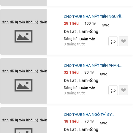
CHO THUÊ NHÀ MẶT TIỀN NGUYỄN
CÔNG TRỨ PHƯỜNG 8 ĐÀ LẠT 28
28 Triệu
100 m²
·
·
3wc
TRIỆU/THÁNG
Đà Lạt
Lâm Đồng
,
Đoàn Yên
Đăng bởi
3 tháng trước
CHO THUÊ NHÀ MẶT TIỀN PHAN
ĐÌNH PHÙNG PHƯỜNG 2 ĐÀ LẠT 32
32 Triệu
80 m²
·
·
8wc
TRIỆU/THÁNG
Đà Lạt
Lâm Đồng
,
Đoàn Yên
Đăng bởi
3 tháng trước
CHO THUÊ NHÀ NGÔ THÌ SỸ
PHƯỜNG 4 ĐÀ LẠT 18
18 Triệu
70 m²
·
·
5wc
TRIỆU/THÁNG
Đà Lạt
Lâm Đồng
,