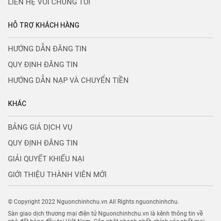
LIÊN HỆ VỚI CHÚNG TÔI
HỖ TRỢ KHÁCH HÀNG
HƯỚNG DẪN ĐĂNG TIN
QUY ĐỊNH ĐĂNG TIN
HƯỚNG DẪN NẠP VÀ CHUYỂN TIỀN
KHÁC
BẢNG GIÁ DỊCH VỤ
QUY ĐỊNH ĐĂNG TIN
GIẢI QUYẾT KHIẾU NẠI
GIỚI THIỆU THÀNH VIÊN MỚI
© Copyright 2022 Nguonchinhchu.vn All Rights nguonchinhchu.
Sàn giao dịch thương mại điện tử Nguonchinhchu.vn là kênh thông tin về