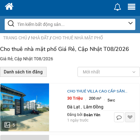
TRANG CHỦ
/
NHÀ ĐẤT
/
CHO THUÊ NHÀ MẶT PHỐ
Cho thuê nhà mặt phố Giá Rẻ, Cập Nhật T08/2026
Giá Rẻ, Cập Nhật T08/2026
Danh sách tin đăng
Mới nhất
CHO THUÊ VILLA CAO CẤP SÂN
VƯỜN NAM HỒ ĐÀ LẠT GIÁ 30
30 Triệu
200 m²
·
·
5wc
TRIỆU
Đà Lạt
Lâm Đồng
,
Đoàn Yên
Đăng bởi
1 ngày trước
5