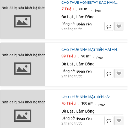
CHO THUÊ HOMESTAY SÀO NAM
PHƯỜNG 11 ĐÀ LẠT 7
7 Triệu
60 m²
·
·
1wc
TRIỆU/THÁNG
Đà Lạt
Lâm Đồng
,
Đoàn Yên
Đăng bởi
2 tháng trước
CHO THUÊ NHÀ MẶT TIỀN MAI ANH
ĐÀO PHƯỜNG 8 ĐÀ LẠT
39 Triệu
90 m²
·
·
8wc
Đà Lạt
Lâm Đồng
,
Đoàn Yên
Đăng bởi
2 tháng trước
CHO THUÊ NHÀ MẶT TIỀN 3/2
PHƯỜNG 4 ĐÀ LẠT 45
45 Triệu
100 m²
·
·
6wc
TRIỆU/THÁNG
Đà Lạt
Lâm Đồng
,
Đoàn Yên
Đăng bởi
2 tháng trước