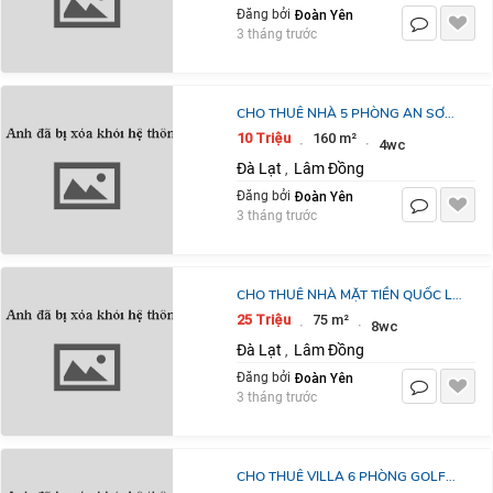
Đoàn Yên
Đăng bởi
3 tháng trước
CHO THUÊ NHÀ 5 PHÒNG AN SƠN
PHƯỜNG 4 ĐÀ LẠT 10
10 Triệu
160 m²
·
·
4wc
TRIỆU/THÁNG
Đà Lạt
Lâm Đồng
,
Đoàn Yên
Đăng bởi
3 tháng trước
CHO THUÊ NHÀ MẶT TIỀN QUỐC LỘ
TỰ PHƯỚC, PHƯỜNG 11, ĐÀ LẠT 25
25 Triệu
75 m²
·
·
8wc
TRIỆU/THÁNG
Đà Lạt
Lâm Đồng
,
Đoàn Yên
Đăng bởi
3 tháng trước
CHO THUÊ VILLA 6 PHÒNG GOLF