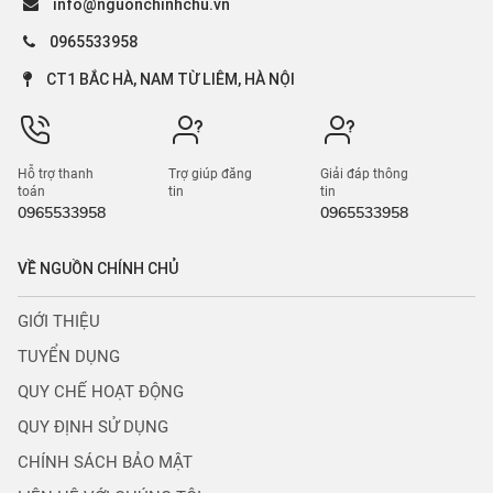
info@nguonchinhchu.vn
0965533958
CT1 BẮC HÀ, NAM TỪ LIÊM, HÀ NỘI
Hỗ trợ thanh
Trợ giúp đăng
Giải đáp thông
toán
tin
tin
0965533958
0965533958
VỀ NGUỒN CHÍNH CHỦ
GIỚI THIỆU
TUYỂN DỤNG
QUY CHẾ HOẠT ĐỘNG
QUY ĐỊNH SỬ DỤNG
CHÍNH SÁCH BẢO MẬT