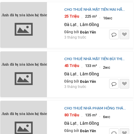
CHO THUÊ NHÀ MẶT TIỀN MAI HẮC
ĐẾ, PHƯỜNG 6, ĐÀ LẠT 25
25 Triệu
225 m²
·
·
16wc
TRIỆU/THÁNG
Đà Lạt
Lâm Đồng
,
Đoàn Yên
Đăng bởi
3 tháng trước
CHO THUÊ NHÀ MẶT TIỀN BÙI THỊ
XUÂN PHƯỜNG 2 ĐÀ LẠT 45
45 Triệu
133 m²
·
·
2wc
TRIỆU/THÁNG
Đà Lạt
Lâm Đồng
,
Đoàn Yên
Đăng bởi
3 tháng trước
CHO THUÊ NHÀ PHẠM HỒNG THÁI,
PHƯỜNG 10, ĐÀ LẠT 80
80 Triệu
135 m²
·
·
6wc
TRIỆU/THÁNG
Đà Lạt
Lâm Đồng
,
Đoàn Yên
Đăng bởi