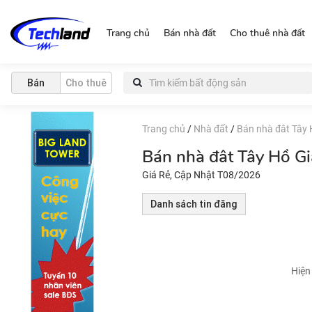
http://nguonchinhchu.vn
Trang chủ
Bán nhà đất
Cho thuê nhà đất
Bán
Cho thuê
Trang chủ
/
Nhà đất
/
Bán nhà đât Tây
Bán nhà đât Tây Hồ G
Giá Rẻ, Cập Nhật T08/2026
Danh sách tin đăng
Hiện