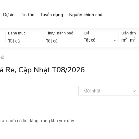
Dự án
Tin tức
Tuyển dụng
Nguồn chính chủ
Danh mục
Tỉnh/Thành phố
Giá
Diện tích
2
2
Tất cả
m
- m
Tất cả
Tất cả
 Hồ
iá Rẻ, Cập Nhật T08/2026
Mới nhất
 tại chưa có tin đăng trong khu vực này