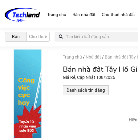
http://nguonchinhchu.vn
Trang chủ
Bán nhà đất
Cho thuê nhà đất
Bán
Cho thuê
Trang chủ
/
Nhà đất
/
Bán nhà đât Tây
Bán nhà đât Tây Hồ G
Giá Rẻ, Cập Nhật T08/2026
Danh sách tin đăng
Hiện