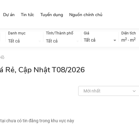
Dự án
Tin tức
Tuyển dụng
Nguồn chính chủ
Danh mục
Tỉnh/Thành phố
Giá
Diện tích
2
2
Tất cả
m
- m
Tất cả
Tất cả
 Hồ
iá Rẻ, Cập Nhật T08/2026
Mới nhất
 tại chưa có tin đăng trong khu vực này