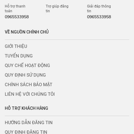
Hỗ trợ thanh
Trợ giúp đăng
Giải đáp thông
toán
tin
tin
0965533958
0965533958
VỀ NGUỒN CHÍNH CHỦ
GIỚI THIỆU
TUYỂN DỤNG
QUY CHẾ HOẠT ĐỘNG
QUY ĐỊNH SỬ DỤNG
CHÍNH SÁCH BẢO MẬT
LIÊN HỆ VỚI CHÚNG TÔI
HỖ TRỢ KHÁCH HÀNG
HƯỚNG DẪN ĐĂNG TIN
QUY ĐỊNH ĐĂNG TIN