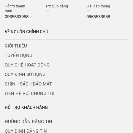
Hỗ trợ thanh
Trợ giúp đăng
Giải đáp thông
toán
tin
tin
0965533958
0965533958
VỀ NGUỒN CHÍNH CHỦ
GIỚI THIỆU
TUYỂN DỤNG
QUY CHẾ HOẠT ĐỘNG
QUY ĐỊNH SỬ DỤNG
CHÍNH SÁCH BẢO MẬT
LIÊN HỆ VỚI CHÚNG TÔI
HỖ TRỢ KHÁCH HÀNG
HƯỚNG DẪN ĐĂNG TIN
QUY ĐỊNH ĐĂNG TIN