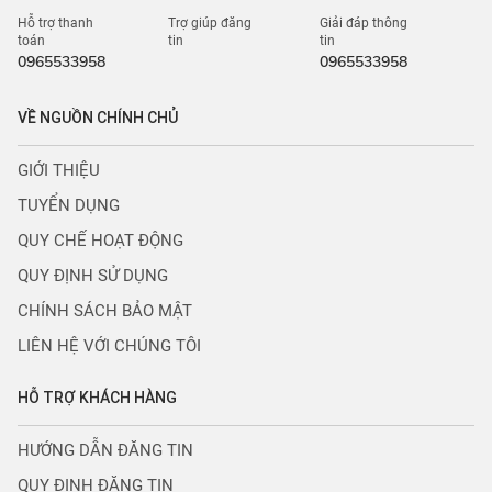
Hỗ trợ thanh
Trợ giúp đăng
Giải đáp thông
toán
tin
tin
0965533958
0965533958
VỀ NGUỒN CHÍNH CHỦ
GIỚI THIỆU
TUYỂN DỤNG
QUY CHẾ HOẠT ĐỘNG
QUY ĐỊNH SỬ DỤNG
CHÍNH SÁCH BẢO MẬT
LIÊN HỆ VỚI CHÚNG TÔI
HỖ TRỢ KHÁCH HÀNG
HƯỚNG DẪN ĐĂNG TIN
QUY ĐỊNH ĐĂNG TIN